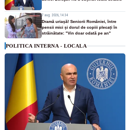
7 aug. 2026, 14:34
Dramă uriașă! Seniorii României, între
pensii mici și dorul de copiii plecați în
străinătate: "Vin doar odată pe an"
POLITICA INTERNA - LOCALA