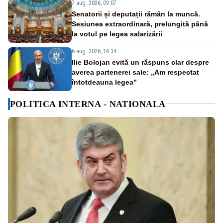
7 aug. 2026, 09:07
Senatorii și deputații rămân la muncă.
Sesiunea extraordinară, prelungită până
la votul pe legea salarizării
6 aug. 2026, 16:34
Ilie Bolojan evită un răspuns clar despre
averea partenerei sale: „Am respectat
întotdeauna legea”
POLITICA INTERNA - NATIONALA