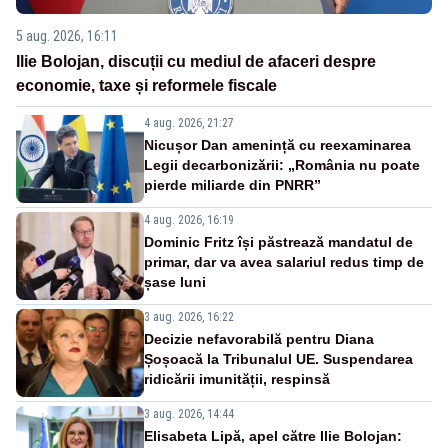
5 aug. 2026, 16:11
Ilie Bolojan, discuții cu mediul de afaceri despre
economie, taxe și reformele fiscale
4 aug. 2026, 21:27
Nicușor Dan amenință cu reexaminarea
Legii decarbonizării: „România nu poate
pierde miliarde din PNRR”
4 aug. 2026, 16:19
Dominic Fritz își păstrează mandatul de
primar, dar va avea salariul redus timp de
șase luni
3 aug. 2026, 16:22
Decizie nefavorabilă pentru Diana
Șoșoacă la Tribunalul UE. Suspendarea
ridicării imunității, respinsă
3 aug. 2026, 14:44
Elisabeta Lipă, apel către Ilie Bolojan: