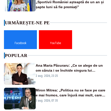
„Sportivii României așteaptă de un an și
șapte luni să fie premiați”
URMĂREȘTE-NE PE
Facebook
YouTube
POPULAR
Ana Maria Păcuraru: „Ce se alege de un
om căruia i se închide singura lui
portiță?”
2 aug. 2026, 23:25
Miron Mitrea: „Politica nu se face pe care
e mai frumos, care înjură mai mult, care
țipă mai tare, ci pe proiecte”
3 aug. 2026, 07:35