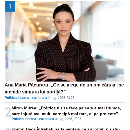
1
Ana Maria Păcuraru: „Ce se alege de un om căruia i se
închide singura lui portiță?”
Politica Interna - nationala
·
2 aug. 2026, 23:25
2
Miron Mitrea: „Politica nu se face pe care e mai frumos,
care înjură mai mult, care țipă mai tare, ci pe proiecte”
Politica Interna - nationala
-
3 aug. 2026, 07:35
Ponta: Dacă întrebați parlamentarii ce au votat, nu știu,