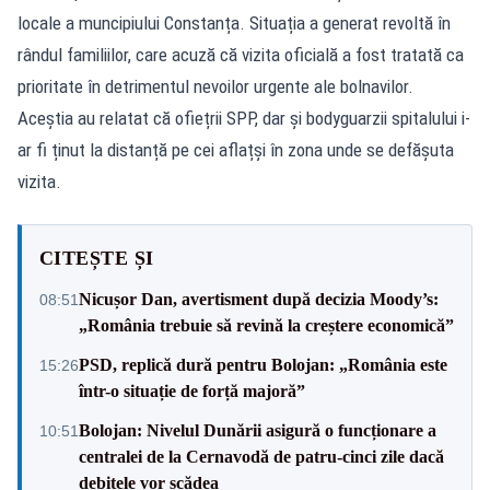
locale a muncipiului Constanța. Situația a generat revoltă în
rândul familiilor, care acuză că vizita oficială a fost tratată ca
prioritate în detrimentul nevoilor urgente ale bolnavilor.
Aceștia au relatat că ofiețrii SPP, dar și bodyguarzii spitalului i-
ar fi ținut la distanță pe cei aflațși în zona unde se defășuta
vizita.
CITEȘTE ȘI
Nicușor Dan, avertisment după decizia Moody’s:
08:51
„România trebuie să revină la creștere economică”
PSD, replică dură pentru Bolojan: „România este
15:26
într-o situație de forță majoră”
Bolojan: Nivelul Dunării asigură o funcționare a
10:51
centralei de la Cernavodă de patru-cinci zile dacă
debitele vor scădea