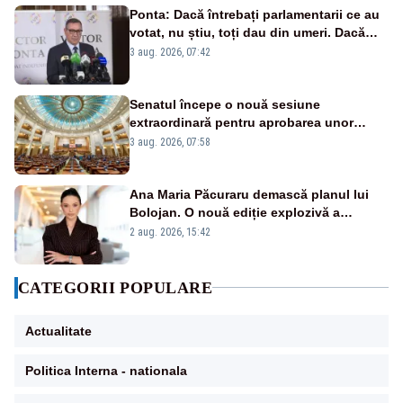
Ponta: Dacă întrebați parlamentarii ce au
votat, nu știu, toți dau din umeri. Dacă
întrebi de ce au votat pro sau contra, o să
3 aug. 2026, 07:42
zică: păi vrei să sară ăștia pe noi
Senatul începe o nouă sesiune
extraordinară pentru aprobarea unor
jaloane din PNRR
3 aug. 2026, 07:58
Ana Maria Păcuraru demască planul lui
Bolojan. O nouă ediție explozivă a
emisiunii „Miza Zilei” la Realitatea PLUS
2 aug. 2026, 15:42
CATEGORII POPULARE
Actualitate
Politica Interna - nationala