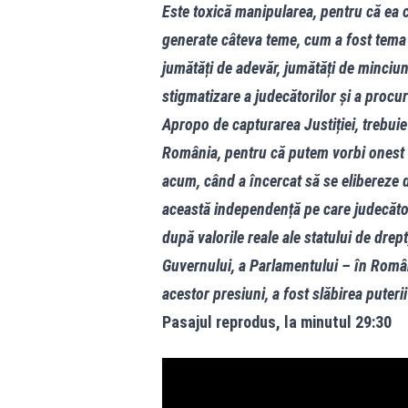
Este toxică manipularea, pentru că ea c
generate câteva teme, cum a fost tema p
jumătăți de adevăr, jumătăți de minciună
stigmatizare a judecătorilor și a procur
Apropo de capturarea Justiției, trebuie
România, pentru că putem vorbi onest ș
acum, când a încercat să se elibereze 
această independență pe care judecător
după valorile reale ale statului de drept
Guvernului, a Parlamentului – în Român
acestor presiuni, a fost slăbirea puteri
Pasajul reprodus, la minutul 29:30