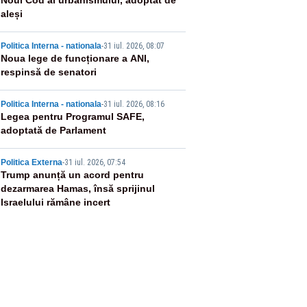
2
Noul Cod al urbanismului, adoptat de
aleși
3
Politica Interna - nationala
-
31 iul. 2026, 08:07
Noua lege de funcționare a ANI,
respinsă de senatori
4
Politica Interna - nationala
-
31 iul. 2026, 08:16
Legea pentru Programul SAFE,
adoptată de Parlament
5
Politica Externa
-
31 iul. 2026, 07:54
Trump anunță un acord pentru
dezarmarea Hamas, însă sprijinul
Israelului rămâne incert