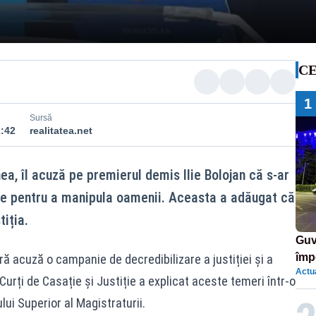
CE
1
Sursă
1:42
realitatea.net
a, îl acuză pe premierul demis Ilie Bolojan că s-ar
ite pentru a manipula oamenii. Aceasta a adăugat că
tiția.
Guv
împ
ară acuză o campanie de decredibilizare a justiției și a
Actua
Pala
 Curți de Casație și Justiție a explicat aceste temeri într-o
lui Superior al Magistraturii.