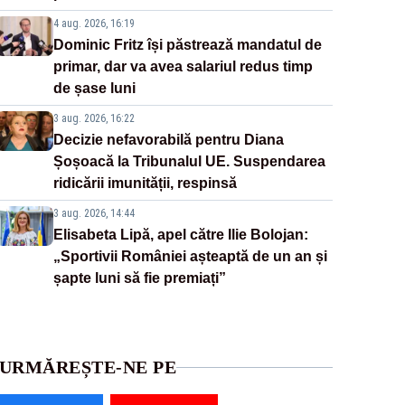
4 aug. 2026, 16:19
Dominic Fritz își păstrează mandatul de
primar, dar va avea salariul redus timp
de șase luni
3 aug. 2026, 16:22
Decizie nefavorabilă pentru Diana
Șoșoacă la Tribunalul UE. Suspendarea
ridicării imunității, respinsă
3 aug. 2026, 14:44
Elisabeta Lipă, apel către Ilie Bolojan:
„Sportivii României așteaptă de un an și
șapte luni să fie premiați”
URMĂREȘTE-NE PE