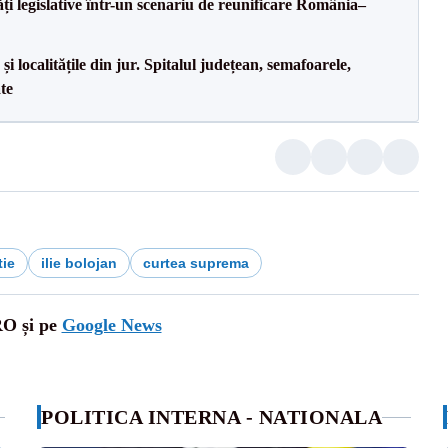
ăți legislative într-un scenariu de reunificare România–
i localitățile din jur. Spitalul județean, semafoarele,
ate
tie
ilie bolojan
curtea suprema
RO și pe
Google News
POLITICA INTERNA - NATIONALA