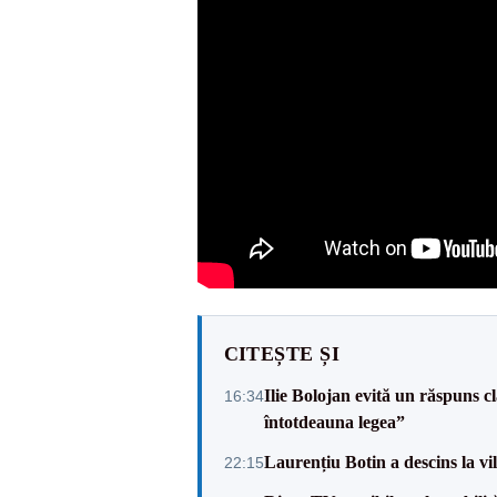
CITEȘTE ȘI
Ilie Bolojan evită un răspuns c
16:34
întotdeauna legea”
Laurențiu Botin a descins la vil
22:15