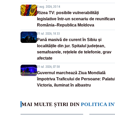
3 aug. 2026, 20:14
Rizea TV: posibile vulnerabilități
legislative într-un scenariu de reunificar
România–Republica Moldova
31 iul. 2026, 18:33
Pană masivă de curent în Sibiu și
localitățile din jur. Spitalul județean,
semafoarele, rețelele de telefonie, grav
afectate
31 iul. 2026, 07:58
Guvernul marchează Ziua Mondială
împotriva Traficului de Persoane: Palatu
Victoria, iluminat în albastru
MAI MULTE ȘTIRI DIN
POLITICA I