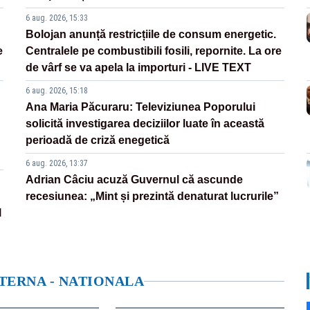
6 aug. 2026, 15:33
Bolojan anunță restricțiile de consum energetic.
e
Centralele pe combustibili fosili, repornite. La ore
de vârf se va apela la importuri - LIVE TEXT
6 aug. 2026, 15:18
Ana Maria Păcuraru: Televiziunea Poporului
solicită investigarea deciziilor luate în această
perioadă de criză enegetică
6 aug. 2026, 13:37
Adrian Câciu acuză Guvernul că ascunde
recesiunea: „Mint și prezintă denaturat lucrurile”
l
NTERNA - NATIONALA