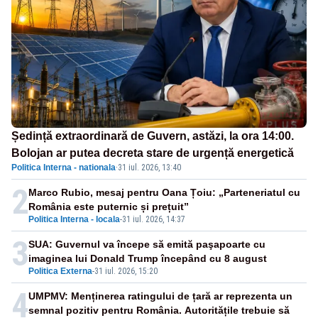
Ședință extraordinară de Guvern, astăzi, la ora 14:00.
Bolojan ar putea decreta stare de urgență energetică
Politica Interna - nationala
·
31 iul. 2026, 13:40
2
Marco Rubio, mesaj pentru Oana Țoiu: „Parteneriatul cu
România este puternic și prețuit”
Politica Interna - locala
-
31 iul. 2026, 14:37
3
SUA: Guvernul va începe să emită paşapoarte cu
imaginea lui Donald Trump începând cu 8 august
Politica Externa
-
31 iul. 2026, 15:20
4
UMPMV: Menținerea ratingului de țară ar reprezenta un
semnal pozitiv pentru România. Autoritățile trebuie să