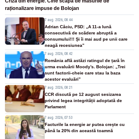
Criza din energie. Cine scapă de măsurile de
raționalizare impuse de Bolojan
7 aug. 2026, 08:44
Adrian Câciu, PSD: „A 11-a lună
consecutivă de scădere abruptă a
consumului!!! Și îi mai aud pe unii care
neagă recesiunea”
7 aug. 2026, 08:42
România află astăzi ratingul de țară în
urma evaluării Moody’s. Bolojan: „Trei
sunt factorii-cheie care stau la baza
acestor evaluări”
7 aug. 2026, 08:21
CCR discută pe 12 august sesizarea
privind legea integrității adoptată de
Parlament
7 aug. 2026, 07:53
Facturile la energie ar putea crește cu
până la 20% din această toamnă