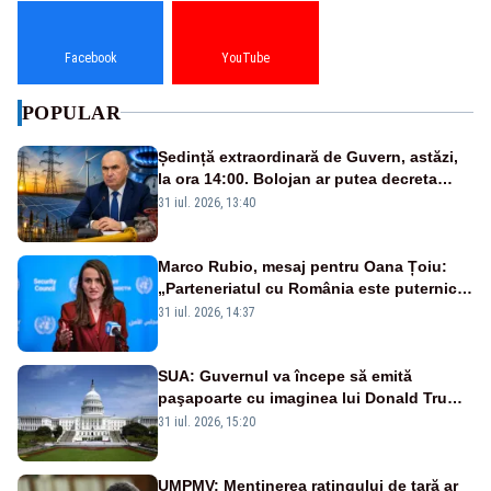
Facebook
YouTube
POPULAR
Ședință extraordinară de Guvern, astăzi,
la ora 14:00. Bolojan ar putea decreta
stare de urgență energetică
31 iul. 2026, 13:40
Marco Rubio, mesaj pentru Oana Țoiu:
„Parteneriatul cu România este puternic
și prețuit”
31 iul. 2026, 14:37
SUA: Guvernul va începe să emită
paşapoarte cu imaginea lui Donald Trump
începând cu 8 august
31 iul. 2026, 15:20
UMPMV: Menținerea ratingului de țară ar