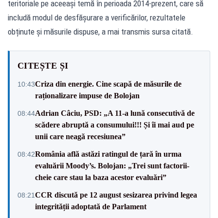
teritoriale pe aceeași temă în perioada
2014-prezent, care să
includă modul de desfășurare a verificărilor, rezultatele
obținute și măsurile dispuse, a mai transmis sursa citată.
CITEȘTE ȘI
Criza din energie. Cine scapă de măsurile de
10:43
raționalizare impuse de Bolojan
Adrian Câciu, PSD: „A 11-a lună consecutivă de
08:44
scădere abruptă a consumului!!! Și îi mai aud pe
unii care neagă recesiunea”
România află astăzi ratingul de țară în urma
08:42
evaluării Moody’s. Bolojan: „Trei sunt factorii-
cheie care stau la baza acestor evaluări”
CCR discută pe 12 august sesizarea privind legea
08:21
integrității adoptată de Parlament