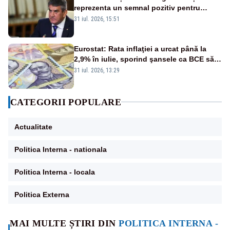
reprezenta un semnal pozitiv pentru
România. Autoritățile trebuie să continue
31 iul. 2026, 15:51
consolidarea stabilității economice și
financiare
Eurostat: Rata inflaţiei a urcat până la
2,9% în iulie, sporind şansele ca BCE să
majoreze dobânda
31 iul. 2026, 13:29
CATEGORII POPULARE
Actualitate
Politica Interna - nationala
Politica Interna - locala
Politica Externa
MAI MULTE ȘTIRI DIN
POLITICA INTERNA -