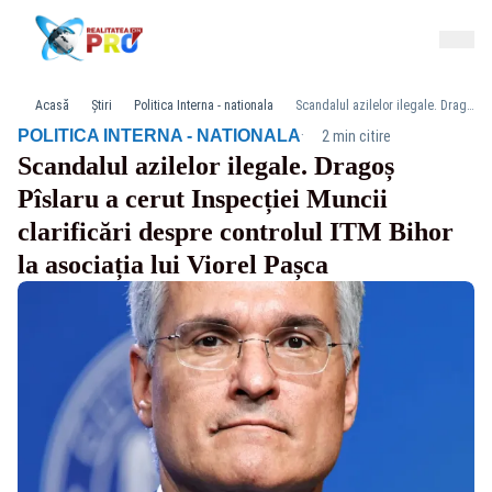
Acasă
Știri
Politica Interna - nationala
Scandalul azilelor ilegale. Dragoș Pîslaru a cerut Inspecției Muncii clarificări despre controlul ITM Bihor la asociația lui Viorel Pașca
·
POLITICA INTERNA - NATIONALA
2 min citire
Scandalul azilelor ilegale. Dragoș
Pîslaru a cerut Inspecției Muncii
clarificări despre controlul ITM Bihor
la asociația lui Viorel Pașca