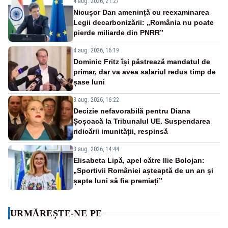
4 aug. 2026, 21:27
Nicușor Dan amenință cu reexaminarea
Legii decarbonizării: „România nu poate
pierde miliarde din PNRR”
4 aug. 2026, 16:19
Dominic Fritz își păstrează mandatul de
primar, dar va avea salariul redus timp de
șase luni
3 aug. 2026, 16:22
Decizie nefavorabilă pentru Diana
Șoșoacă la Tribunalul UE. Suspendarea
ridicării imunității, respinsă
3 aug. 2026, 14:44
Elisabeta Lipă, apel către Ilie Bolojan:
„Sportivii României așteaptă de un an și
șapte luni să fie premiați”
URMĂREȘTE-NE PE