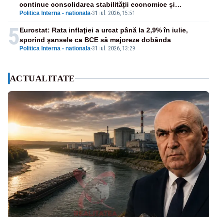
continue consolidarea stabilității economice și
Politica Interna - nationala
-
31 iul. 2026, 15:51
financiare
5
Eurostat: Rata inflaţiei a urcat până la 2,9% în iulie,
sporind şansele ca BCE să majoreze dobânda
Politica Interna - nationala
-
31 iul. 2026, 13:29
ACTUALITATE