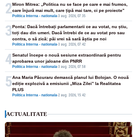
2
Miron Mitrea: „Politica nu se face pe care e mai frumos,
care înjură mai mult, care țipă mai tare, ci pe proiecte”
Politica Interna - nationala
-
3 aug. 2026, 07:35
3
Ponta: Dacă întrebați parlamentarii ce au votat, nu știu,
toți dau din umeri. Dacă întrebi de ce au votat pro sau
contra, o să zică: păi vrei să sară ăștia pe noi
Politica Interna - nationala
-
3 aug. 2026, 07:42
4
Senatul începe o nouă sesiune extraordinară pentru
aprobarea unor jaloane din PNRR
Politica Interna - nationala
-
3 aug. 2026, 07:58
5
Ana Maria Păcuraru demască planul lui Bolojan. O nouă
ediție explozivă a emisiunii „Miza Zilei” la Realitatea
PLUS
Politica Interna - nationala
-
2 aug. 2026, 15:42
ACTUALITATE