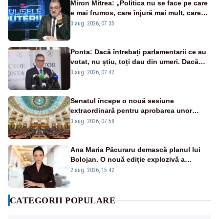
Miron Mitrea: „Politica nu se face pe care
e mai frumos, care înjură mai mult, care
țipă mai tare, ci pe proiecte”
3 aug. 2026, 07:35
Ponta: Dacă întrebați parlamentarii ce au
votat, nu știu, toți dau din umeri. Dacă
întrebi de ce au votat pro sau contra, o să
3 aug. 2026, 07:42
zică: păi vrei să sară ăștia pe noi
Senatul începe o nouă sesiune
extraordinară pentru aprobarea unor
jaloane din PNRR
3 aug. 2026, 07:58
Ana Maria Păcuraru demască planul lui
Bolojan. O nouă ediție explozivă a
emisiunii „Miza Zilei” la Realitatea PLUS
2 aug. 2026, 15:42
CATEGORII POPULARE