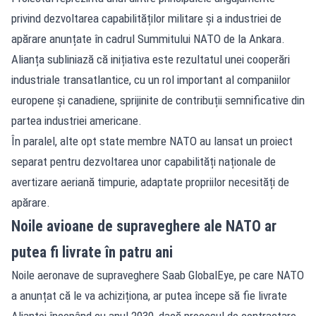
privind dezvoltarea capabilităților militare și a industriei de
apărare anunțate în cadrul Summitului NATO de la Ankara.
Alianța subliniază că inițiativa este rezultatul unei cooperări
industriale transatlantice, cu un rol important al companiilor
europene și canadiene, sprijinite de contribuții semnificative din
partea industriei americane.
În paralel, alte opt state membre NATO au lansat un proiect
separat pentru dezvoltarea unor capabilități naționale de
avertizare aeriană timpurie, adaptate propriilor necesități de
apărare.
Noile avioane de supraveghere ale NATO ar
putea fi livrate în patru ani
Noile aeronave de supraveghere Saab GlobalEye, pe care NATO
a anunțat că le va achiziționa, ar putea începe să fie livrate
Alianței începând cu anul 2030, dacă procesul de contractare