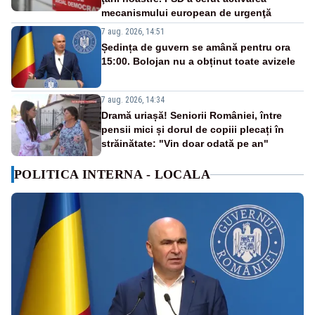
mecanismului european de urgenţă
7 aug. 2026, 14:51
Ședința de guvern se amână pentru ora
15:00. Bolojan nu a obținut toate avizele
7 aug. 2026, 14:34
Dramă uriașă! Seniorii României, între
pensii mici și dorul de copiii plecați în
străinătate: "Vin doar odată pe an"
POLITICA INTERNA - LOCALA