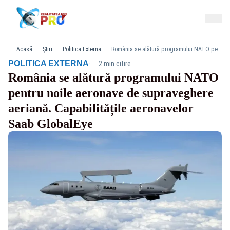
Acasă
Știri
Politica Externa
România se alătură programului NATO pentru noile aeronave de supraveghere aeriană. Capabilitățile aeronavelor Saab GlobalEye
·
POLITICA EXTERNA
2 min citire
România se alătură programului NATO
pentru noile aeronave de supraveghere
aeriană. Capabilitățile aeronavelor
Saab GlobalEye