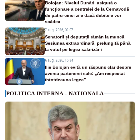
Bolojan: Nivelul Dunării asigură o
funcționare a centralei de la Cernavodă
de patru-cinci zile dacă debitele vor
scădea
7 aug. 2026, 09:07
Senatorii și deputații rămân la muncă.
Sesiunea extraordinară, prelungită până
la votul pe legea salarizării
6 aug. 2026, 16:34
Ilie Bolojan evită un răspuns clar despre
averea partenerei sale: „Am respectat
întotdeauna legea”
POLITICA INTERNA - NATIONALA