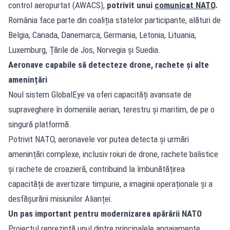
control aeropurtat (AWACS),
potrivit unui
comunicat NATO
.
România face parte din coaliția statelor participante, alături de
Belgia, Canada, Danemarca, Germania, Letonia, Lituania,
Luxemburg, Țările de Jos, Norvegia și Suedia.
Aeronave capabile să detecteze drone, rachete și alte
amenințări
Noul sistem GlobalEye va oferi capacități avansate de
supraveghere în domeniile aerian, terestru și maritim, de pe o
singură platformă.
Potrivit NATO, aeronavele vor putea detecta și urmări
amenințări complexe, inclusiv roiuri de drone, rachete balistice
și rachete de croazieră, contribuind la îmbunătățirea
capacității de avertizare timpurie, a imaginii operaționale și a
desfășurării misiunilor Alianței.
Un pas important pentru modernizarea apărării NATO
Proiectul reprezintă unul dintre principalele angajamente