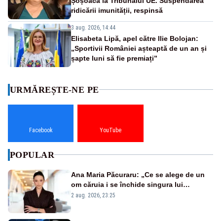
Șoșoacă la Tribunalul UE. Suspendarea
ridicării imunității, respinsă
3 aug. 2026, 14:44
Elisabeta Lipă, apel către Ilie Bolojan:
„Sportivii României așteaptă de un an și
șapte luni să fie premiați”
URMĂREȘTE-NE PE
Facebook
YouTube
POPULAR
Ana Maria Păcuraru: „Ce se alege de un
om căruia i se închide singura lui
portiță?”
2 aug. 2026, 23:25