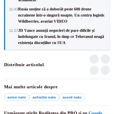
Rusia susține că a doborât peste 600 drone
11:43
ucrainene într-o singură noapte. Un centru logistic
Wildberries, avariat VIDEO
JD Vance anunță negocieri de pace dificile și
11:27
îndelungate cu Iranul, în timp ce Teheranul neagă
existența discuțiilor cu SUA
Distribuie articolul
Mai multe articole despre
avion nato
achizitie nato
acord nato
Urmărește știrile Realitatea din PRO și pe
Google