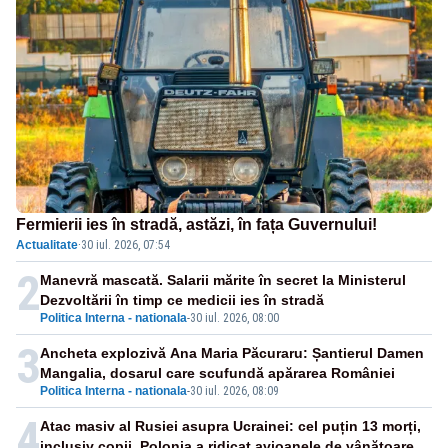
Fermierii ies în stradă, astăzi, în fața Guvernului!
Actualitate
·
30 iul. 2026, 07:54
2
Manevră mascată. Salarii mărite în secret la Ministerul
Dezvoltării în timp ce medicii ies în stradă
Politica Interna - nationala
-
30 iul. 2026, 08:00
3
Ancheta explozivă Ana Maria Păcuraru: Șantierul Damen
Mangalia, dosarul care scufundă apărarea României
Politica Interna - nationala
-
30 iul. 2026, 08:09
4
Atac masiv al Rusiei asupra Ucrainei: cel puțin 13 morți,
inclusiv copii. Polonia a ridicat avioanele de vânătoare