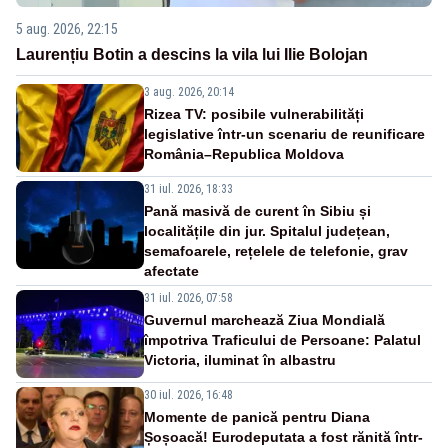
5 aug. 2026, 22:15
Laurențiu Botin a descins la vila lui Ilie Bolojan
3 aug. 2026, 20:14
Rizea TV: posibile vulnerabilități
legislative într-un scenariu de reunificare
România–Republica Moldova
31 iul. 2026, 18:33
Pană masivă de curent în Sibiu și
localitățile din jur. Spitalul județean,
semafoarele, rețelele de telefonie, grav
afectate
31 iul. 2026, 07:58
Guvernul marchează Ziua Mondială
împotriva Traficului de Persoane: Palatul
Victoria, iluminat în albastru
30 iul. 2026, 16:48
Momente de panică pentru Diana
Șoșoacă! Eurodeputata a fost rănită într-