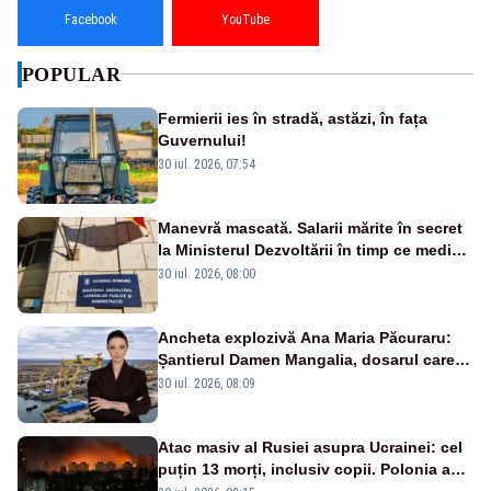
Facebook
YouTube
POPULAR
Fermierii ies în stradă, astăzi, în fața
Guvernului!
30 iul. 2026, 07:54
Manevră mascată. Salarii mărite în secret
la Ministerul Dezvoltării în timp ce medicii
ies în stradă
30 iul. 2026, 08:00
Ancheta explozivă Ana Maria Păcuraru:
Șantierul Damen Mangalia, dosarul care
scufundă apărarea României
30 iul. 2026, 08:09
Atac masiv al Rusiei asupra Ucrainei: cel
puțin 13 morți, inclusiv copii. Polonia a
ridicat avioanele de vânătoare