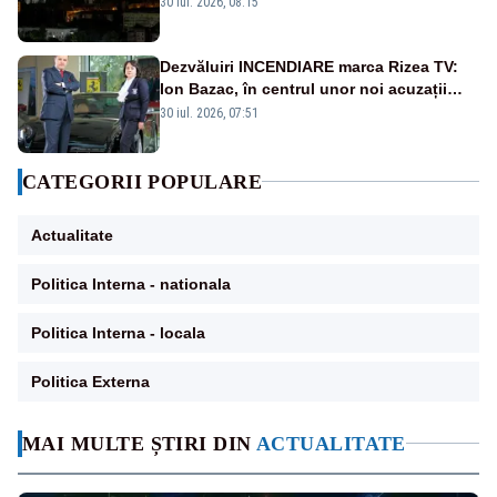
30 iul. 2026, 08:15
Dezvăluiri INCENDIARE marca Rizea TV:
Ion Bazac, în centrul unor noi acuzații
publice
30 iul. 2026, 07:51
CATEGORII POPULARE
Actualitate
Politica Interna - nationala
Politica Interna - locala
Politica Externa
MAI MULTE ȘTIRI DIN
ACTUALITATE