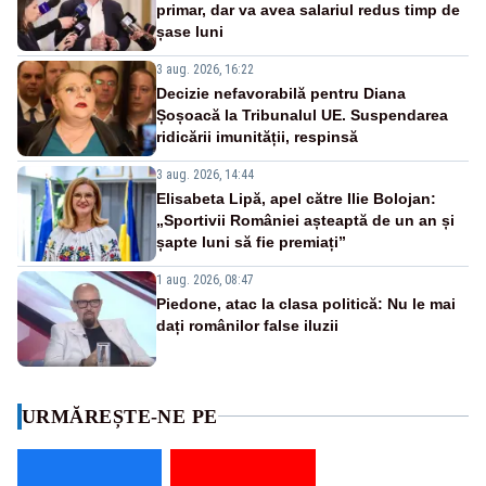
primar, dar va avea salariul redus timp de
șase luni
3 aug. 2026, 16:22
Decizie nefavorabilă pentru Diana
Șoșoacă la Tribunalul UE. Suspendarea
ridicării imunității, respinsă
3 aug. 2026, 14:44
Elisabeta Lipă, apel către Ilie Bolojan:
„Sportivii României așteaptă de un an și
șapte luni să fie premiați”
1 aug. 2026, 08:47
Piedone, atac la clasa politică: Nu le mai
dați românilor false iluzii
URMĂREȘTE-NE PE