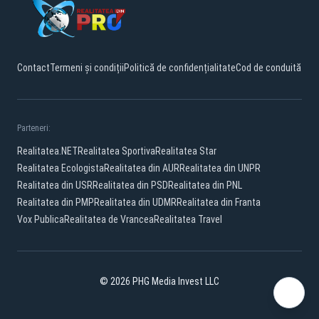
Contact
Termeni și condiții
Politică de confidențialitate
Cod de conduită
Parteneri:
Realitatea.NET
Realitatea Sportiva
Realitatea Star
Realitatea Ecologista
Realitatea din AUR
Realitatea din UNPR
Realitatea din USR
Realitatea din PSD
Realitatea din PNL
Realitatea din PMP
Realitatea din UDMR
Realitatea din Franta
Vox Publica
Realitatea de Vrancea
Realitatea Travel
© 2026 PHG Media Invest LLC
Facebook
YouTube