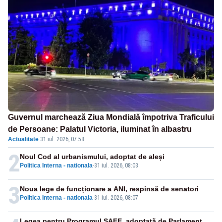
Guvernul marchează Ziua Mondială împotriva Traficului
de Persoane: Palatul Victoria, iluminat în albastru
Actualitate
·
31 iul. 2026, 07:58
2
Noul Cod al urbanismului, adoptat de aleși
Politica Interna - nationala
-
31 iul. 2026, 08:03
3
Noua lege de funcționare a ANI, respinsă de senatori
Politica Interna - nationala
-
31 iul. 2026, 08:07
Legea pentru Programul SAFE, adoptată de Parlament