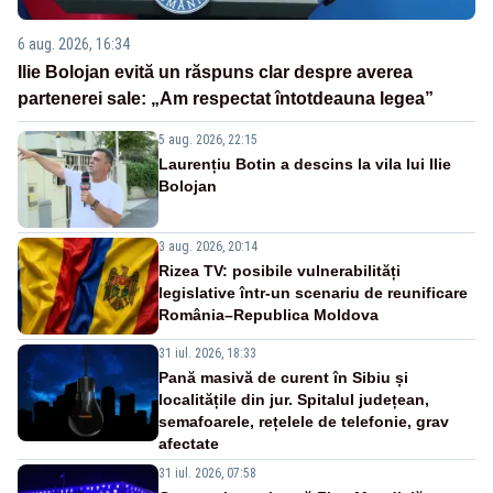
6 aug. 2026, 16:34
Ilie Bolojan evită un răspuns clar despre averea
partenerei sale: „Am respectat întotdeauna legea”
5 aug. 2026, 22:15
Laurențiu Botin a descins la vila lui Ilie
Bolojan
3 aug. 2026, 20:14
Rizea TV: posibile vulnerabilități
legislative într-un scenariu de reunificare
România–Republica Moldova
31 iul. 2026, 18:33
Pană masivă de curent în Sibiu și
localitățile din jur. Spitalul județean,
semafoarele, rețelele de telefonie, grav
afectate
31 iul. 2026, 07:58