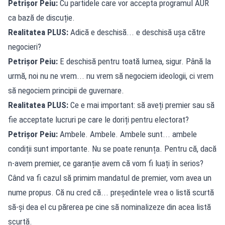
Petrișor Peiu:
Cu partidele care vor accepta programul AUR
ca bază de discuție.
Realitatea PLUS:
Adică e deschisă... e deschisă ușa către
negocieri?
Petrișor Peiu:
E deschisă pentru toată lumea, sigur. Până la
urmă, noi nu ne vrem... nu vrem să negociem ideologii, ci vrem
să negociem principii de guvernare.
Realitatea PLUS:
Ce e mai important: să aveți premier sau să
fie acceptate lucruri pe care le doriți pentru electorat?
Petrișor Peiu:
Ambele. Ambele. Ambele sunt... ambele
condiții sunt importante. Nu se poate renunța. Pentru că, dacă
n-avem premier, ce garanție avem că vom fi luați în serios?
Când va fi cazul să primim mandatul de premier, vom avea un
nume propus. Că nu cred că... președintele vrea o listă scurtă
să-și dea el cu părerea pe cine să nominalizeze din acea listă
scurtă.