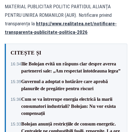
MATERIAL PUBLICITAR POLITIC PARTIDUL ALIANȚA
PENTRU UNIREA ROMANILOR (AUR). Notificare privind
transparența la
https://www.realitatea.net/notificare-
transparenta-publicitate-politica-2026
CITEȘTE ȘI
Ilie Bolojan evită un răspuns clar despre averea
16:34
partenerei sale: „Am respectat întotdeauna legea”
Guvernul a adoptat o hotărâre care aprobă
15:39
planurile de pregătire pentru riscuri
Cum se va întrerupe energia electrică la marii
15:36
consumatori industriali? Bolojan: Nu vor exista
compensații
Bolojan anunță restricțiile de consum energetic.
15:33
Centralele pe combustibili fosili, repornite. La ore