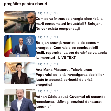
pregătire pentru riscuri
6 aug. 2026, 15:36
Cum se va întrerupe energia electrică la
marii consumatori industriali? Bolojan:
Nu vor exista compensații
6 aug. 2026, 15:33
Bolojan anunță restricțiile de consum
energetic. Centralele pe combustibili
fosili, repornite. La ore de vârf se va apela
la importuri - LIVE TEXT
6 aug. 2026, 15:18
Ana Maria Păcuraru: Televiziunea
Poporului solicită investigarea deciziilor
luate în această perioadă de criză
enegetică
6 aug. 2026, 13:37
Adrian Câciu acuză Guvernul că ascunde
recesiunea: „Mint și prezintă denaturat
lucrurile”