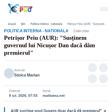
Acasă
Știri
Politica Interna - nationala
Petrișor Peiu (AUR): "Susținem guvernul lui Nicușor Dan dacă dăm premierul"
·
POLITICA INTERNA - NATIONALA
2 min citire
Petrișor Peiu (AUR): "Susținem
guvernul lui Nicușor Dan dacă dăm
premierul"
Scris de
Stoica Marian
Publicat
Sursă
9 iul. 2026, 07:53
realitatea.net
„AUR susține noul Guvern doar dacă dă premierul”, a