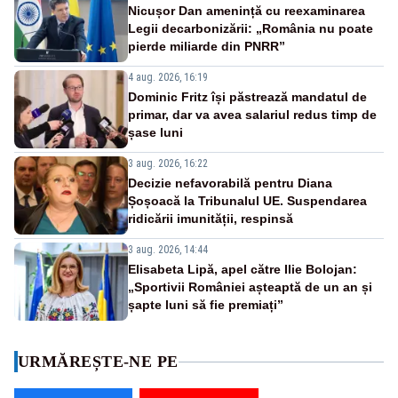
Nicușor Dan amenință cu reexaminarea
Legii decarbonizării: „România nu poate
pierde miliarde din PNRR”
4 aug. 2026, 16:19
Dominic Fritz își păstrează mandatul de
primar, dar va avea salariul redus timp de
șase luni
3 aug. 2026, 16:22
Decizie nefavorabilă pentru Diana
Șoșoacă la Tribunalul UE. Suspendarea
ridicării imunității, respinsă
3 aug. 2026, 14:44
Elisabeta Lipă, apel către Ilie Bolojan:
„Sportivii României așteaptă de un an și
șapte luni să fie premiați”
URMĂREȘTE-NE PE