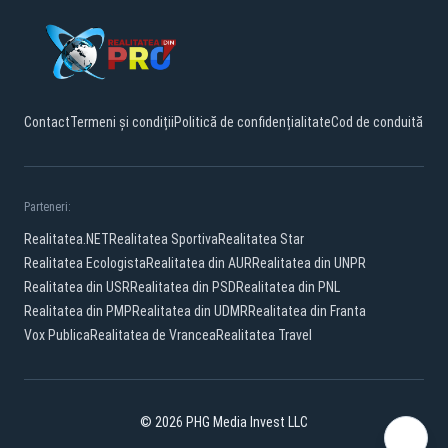
Contact
Termeni și condiții
Politică de confidențialitate
Cod de conduită
Parteneri:
Realitatea.NET
Realitatea Sportiva
Realitatea Star
Realitatea Ecologista
Realitatea din AUR
Realitatea din UNPR
Realitatea din USR
Realitatea din PSD
Realitatea din PNL
Realitatea din PMP
Realitatea din UDMR
Realitatea din Franta
Vox Publica
Realitatea de Vrancea
Realitatea Travel
© 2026 PHG Media Invest LLC
Facebook
YouTube