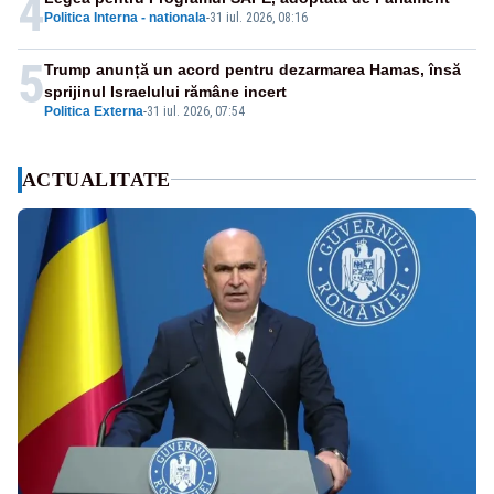
4
Politica Interna - nationala
-
31 iul. 2026, 08:16
5
Trump anunță un acord pentru dezarmarea Hamas, însă
sprijinul Israelului rămâne incert
Politica Externa
-
31 iul. 2026, 07:54
ACTUALITATE