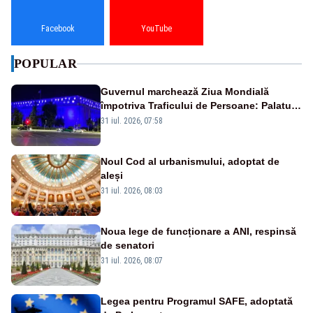
Facebook
YouTube
POPULAR
Guvernul marchează Ziua Mondială
împotriva Traficului de Persoane: Palatul
Victoria, iluminat în albastru
31 iul. 2026, 07:58
Noul Cod al urbanismului, adoptat de
aleși
31 iul. 2026, 08:03
Noua lege de funcționare a ANI, respinsă
de senatori
31 iul. 2026, 08:07
Legea pentru Programul SAFE, adoptată