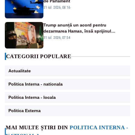
de Parlament
31 iul. 2026, 08:16
Trump anunță un acord pentru
dezarmarea Hamas, însă sprijinul
Israelului rămâne incert
31 iul. 2026, 07:54
CATEGORII POPULARE
Actualitate
Politica Interna - nationala
Politica Interna - locala
Politica Externa
MAI MULTE ȘTIRI DIN
POLITICA INTERNA -