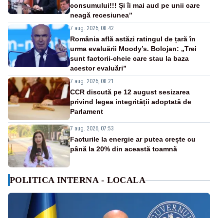
consumului!!! Și îi mai aud pe unii care
neagă recesiunea”
7 aug. 2026, 08:42
România află astăzi ratingul de țară în
urma evaluării Moody’s. Bolojan: „Trei
sunt factorii-cheie care stau la baza
acestor evaluări”
7 aug. 2026, 08:21
CCR discută pe 12 august sesizarea
privind legea integrității adoptată de
Parlament
7 aug. 2026, 07:53
Facturile la energie ar putea crește cu
până la 20% din această toamnă
POLITICA INTERNA - LOCALA