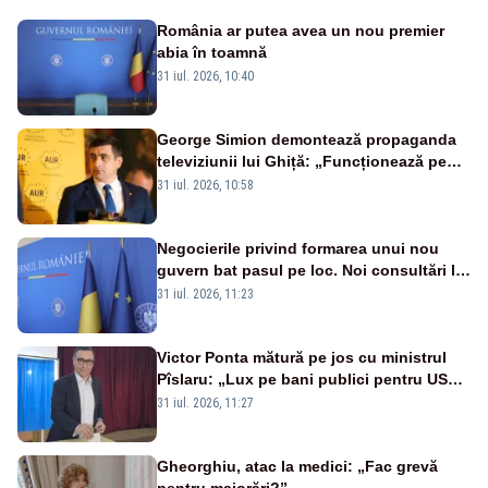
România ar putea avea un nou premier
abia în toamnă
31 iul. 2026, 10:40
George Simion demontează propaganda
televiziunii lui Ghiță: „Funcționează pe
miliarde luate de la români”
31 iul. 2026, 10:58
Negocierile privind formarea unui nou
guvern bat pasul pe loc. Noi consultări la
Cotroceni, așteptate după mijlocul lunii
31 iul. 2026, 11:23
august -SURSE
Victor Ponta mătură pe jos cu ministrul
Pîslaru: „Lux pe bani publici pentru USR-
iști”
31 iul. 2026, 11:27
Gheorghiu, atac la medici: „Fac grevă
pentru majorări?”