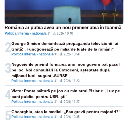
România ar putea avea un nou premier abia în toamnă
Politica Interna - nationala
·
31 iul. 2026, 10:40
2
George Simion demontează propaganda televiziunii lui
Ghiță: „Funcționează pe miliarde luate de la români”
Politica Interna - nationala
-
31 iul. 2026, 10:58
3
Negocierile privind formarea unui nou guvern bat pasul
pe loc. Noi consultări la Cotroceni, așteptate după
mijlocul lunii august -SURSE
Politica Interna - nationala
-
31 iul. 2026, 11:23
4
Victor Ponta mătură pe jos cu ministrul Pîslaru: „Lux pe
bani publici pentru USR-iști”
Politica Interna - nationala
-
31 iul. 2026, 11:27
5
Gheorghiu, atac la medici: „Fac grevă pentru majorări?”
Politica Interna - nationala
-
31 iul. 2026, 10:35