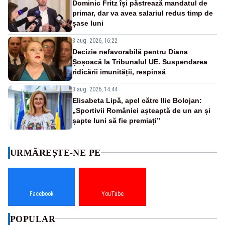
Dominic Fritz își păstrează mandatul de
primar, dar va avea salariul redus timp de
șase luni
3 aug. 2026, 16:22
Decizie nefavorabilă pentru Diana
Șoșoacă la Tribunalul UE. Suspendarea
ridicării imunității, respinsă
3 aug. 2026, 14:44
Elisabeta Lipă, apel către Ilie Bolojan:
„Sportivii României așteaptă de un an și
șapte luni să fie premiați”
URMĂREȘTE-NE PE
Facebook
YouTube
POPULAR