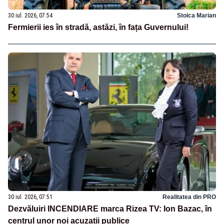
30 iul. 2026, 07:54
Stoica Marian
Fermierii ies în stradă, astăzi, în fața Guvernului!
30 iul. 2026, 07:51
Realitatea din PRO
Dezvăluiri INCENDIARE marca Rizea TV: Ion Bazac, în
centrul unor noi acuzații publice