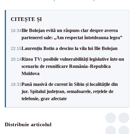
CITEȘTE ȘI
Ilie Bolojan evită un răspuns clar despre averea
16:34
partenerei sale: „Am respectat întotdeauna legea”
Laurențiu Botin a descins la vila lui Ilie Bolojan
22:15
Rizea TV: posibile vulnerabilități legislative într-un
20:14
scenariu de reunificare România–Republica
Moldova
Pană masivă de curent în Sibiu și localitățile din
18:33
jur. Spitalul județean, semafoarele, rețelele de
telefonie, grav afectate
Distribuie articolul