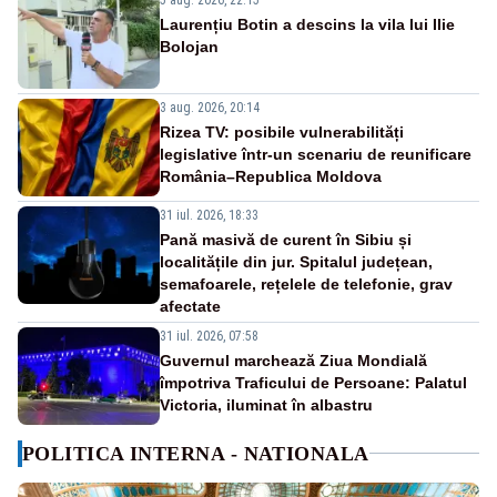
Laurențiu Botin a descins la vila lui Ilie
Bolojan
3 aug. 2026, 20:14
Rizea TV: posibile vulnerabilități
legislative într-un scenariu de reunificare
România–Republica Moldova
31 iul. 2026, 18:33
Pană masivă de curent în Sibiu și
localitățile din jur. Spitalul județean,
semafoarele, rețelele de telefonie, grav
afectate
31 iul. 2026, 07:58
Guvernul marchează Ziua Mondială
împotriva Traficului de Persoane: Palatul
Victoria, iluminat în albastru
POLITICA INTERNA - NATIONALA