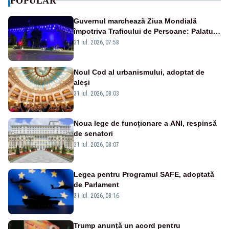
POPULAR
Guvernul marchează Ziua Mondială
împotriva Traficului de Persoane: Palatul
Victoria, iluminat în albastru
31 iul. 2026, 07:58
Noul Cod al urbanismului, adoptat de
aleși
31 iul. 2026, 08:03
Noua lege de funcționare a ANI, respinsă
de senatori
31 iul. 2026, 08:07
Legea pentru Programul SAFE, adoptată
de Parlament
31 iul. 2026, 08:16
Trump anunță un acord pentru