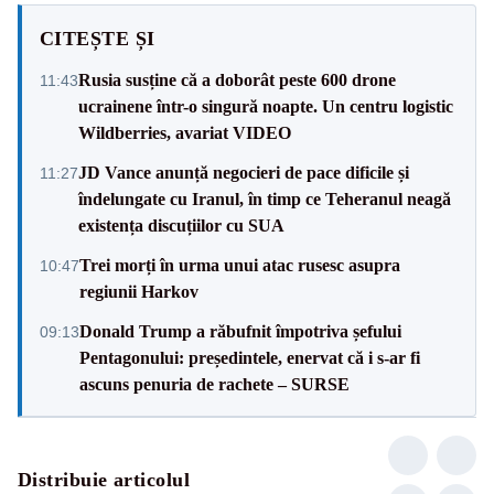
CITEȘTE ȘI
Rusia susține că a doborât peste 600 drone
11:43
ucrainene într-o singură noapte. Un centru logistic
Wildberries, avariat VIDEO
JD Vance anunță negocieri de pace dificile și
11:27
îndelungate cu Iranul, în timp ce Teheranul neagă
existența discuțiilor cu SUA
Trei morți în urma unui atac rusesc asupra
10:47
regiunii Harkov
Donald Trump a răbufnit împotriva șefului
09:13
Pentagonului: președintele, enervat că i s-ar fi
ascuns penuria de rachete – SURSE
Distribuie articolul