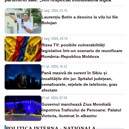
5 aug. 2026, 22:15
Laurențiu Botin a descins la vila lui Ilie
Bolojan
3 aug. 2026, 20:14
Rizea TV: posibile vulnerabilități
legislative într-un scenariu de reunificare
România–Republica Moldova
31 iul. 2026, 18:33
Pană masivă de curent în Sibiu și
localitățile din jur. Spitalul județean,
semafoarele, rețelele de telefonie, grav
afectate
31 iul. 2026, 07:58
Guvernul marchează Ziua Mondială
împotriva Traficului de Persoane: Palatul
Victoria, iluminat în albastru
POLITICA INTERNA - NATIONALA