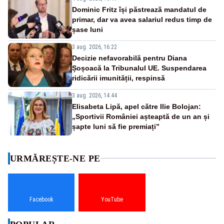
Dominic Fritz își păstrează mandatul de
primar, dar va avea salariul redus timp de
șase luni
3 aug. 2026, 16:22
Decizie nefavorabilă pentru Diana
Șoșoacă la Tribunalul UE. Suspendarea
ridicării imunității, respinsă
3 aug. 2026, 14:44
Elisabeta Lipă, apel către Ilie Bolojan:
„Sportivii României așteaptă de un an și
șapte luni să fie premiați”
URMĂREȘTE-NE PE
Facebook
YouTube