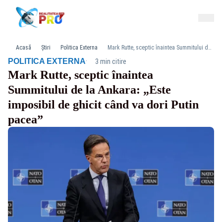
Acasă
Știri
Politica Externa
Mark Rutte, sceptic înaintea Summitului de la Ankara: „Este imposibil de ghicit când va dori Putin pacea”
·
POLITICA EXTERNA
3 min citire
Mark Rutte, sceptic înaintea
Summitului de la Ankara: „Este
imposibil de ghicit când va dori Putin
pacea”