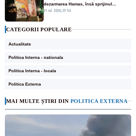
dezarmarea Hamas, însă sprijinul
Israelului rămâne incert
31 iul. 2026, 07:54
CATEGORII POPULARE
Actualitate
Politica Interna - nationala
Politica Interna - locala
Politica Externa
MAI MULTE ȘTIRI DIN
POLITICA EXTERNA