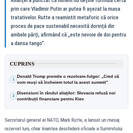
Alianței a punctat că nimeni nu deține formula certă
prin care Vladimir Putin ar putea fi așezat la masa
tratativelor. Rutte a reamintit metaforic că orice
proces de pace sustenabil necesită dorință din
ambele părți, afirmând că „este nevoie de doi pentru
a dansa tango”.
CUPRINS
Donald Trump promite o rezolvare-fulger: „Cred că
1
vom reuși să încheiem totul la acest summit”
Disensiuni în rândul aliaților: Slovacia refuză noi
2
contribuții financiare pentru Kiev
Secretarul general al NATO, Mark Rutte, a lansat un mesaj
rezervat luni, chiar înaintea deschiderii oficiale a Summitului