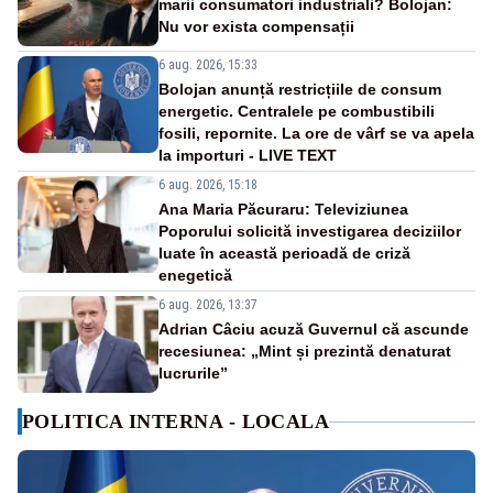
marii consumatori industriali? Bolojan:
Nu vor exista compensații
6 aug. 2026, 15:33
Bolojan anunță restricțiile de consum
energetic. Centralele pe combustibili
fosili, repornite. La ore de vârf se va apela
la importuri - LIVE TEXT
6 aug. 2026, 15:18
Ana Maria Păcuraru: Televiziunea
Poporului solicită investigarea deciziilor
luate în această perioadă de criză
enegetică
6 aug. 2026, 13:37
Adrian Câciu acuză Guvernul că ascunde
recesiunea: „Mint și prezintă denaturat
lucrurile”
POLITICA INTERNA - LOCALA