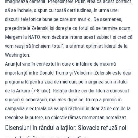
imaginează oamenii. Președintele Putin vrea ca acest conflict
să se încheie, o spun cu toată certitudinea, în urma unei
discuții telefonice bune pe care am avut-o. De asemenea,
președintele Zelenski își dorește ca totul să se termine acum.
Mergem la NATO, vom dezbate intens acest subiect și cred că
vom reuși să încheiem totul”, a afirmat optimist liderul de la
Washington.
Anunțul vine în contextul în care o întâlnire de maximă
importanță între Donald Trump și Volodimir Zelenski este deja
programată pentru ziua de miercuri, pe marginea summitului
de la Ankara (7-8 iulie). Relația dintre cei doi lideri a cunoscut
suușuri și coborâșuri, mai ales după ce Trump a promis în
campania electorală că va opri războiul în doar 24 de ore de la
revenirea la putere, un obiectiv rămas momentan nerealizat.
Disensiuni în rândul aliaților: Slovacia refuză noi