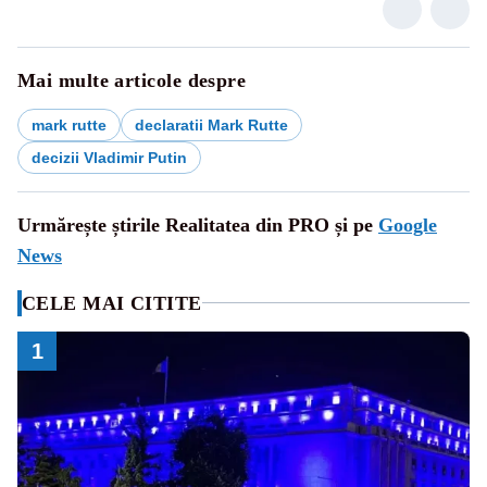
Mai multe articole despre
mark rutte
declaratii Mark Rutte
decizii Vladimir Putin
Urmărește știrile Realitatea din PRO și pe
Google
News
CELE MAI CITITE
1