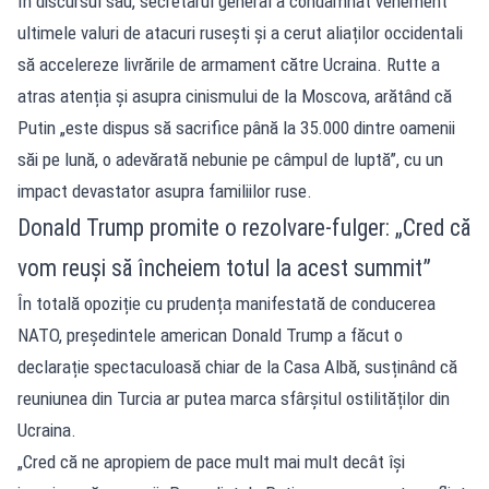
În discursul său, secretarul general a condamnat vehement
ultimele valuri de atacuri rusești și a cerut aliaților occidentali
să accelereze livrările de armament către Ucraina. Rutte a
atras atenția și asupra cinismului de la Moscova, arătând că
Putin „este dispus să sacrifice până la 35.000 dintre oamenii
săi pe lună, o adevărată nebunie pe câmpul de luptă”, cu un
impact devastator asupra familiilor ruse.
Donald Trump promite o rezolvare-fulger: „Cred că
vom reuși să încheiem totul la acest summit”
În totală opoziție cu prudența manifestată de conducerea
NATO, președintele american Donald Trump a făcut o
declarație spectaculoasă chiar de la Casa Albă, susținând că
reuniunea din Turcia ar putea marca sfârșitul ostilităților din
Ucraina.
„Cred că ne apropiem de pace mult mai mult decât își