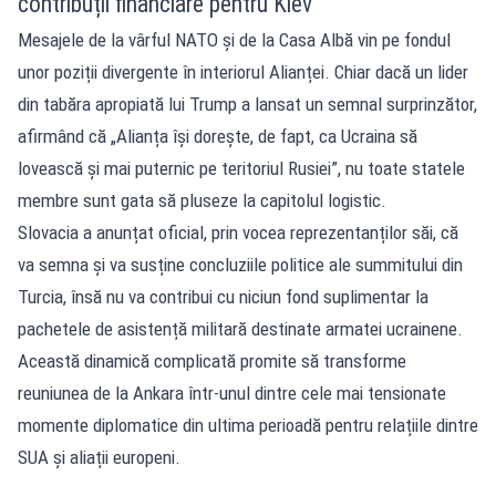
contribuții financiare pentru Kiev
Mesajele de la vârful NATO și de la Casa Albă vin pe fondul
unor poziții divergente în interiorul Alianței. Chiar dacă un lider
din tabăra apropiată lui Trump a lansat un semnal surprinzător,
afirmând că „Alianța își dorește, de fapt, ca Ucraina să
lovească și mai puternic pe teritoriul Rusiei”, nu toate statele
membre sunt gata să pluseze la capitolul logistic.
Slovacia a anunțat oficial, prin vocea reprezentanților săi, că
va semna și va susține concluziile politice ale summitului din
Turcia, însă nu va contribui cu niciun fond suplimentar la
pachetele de asistență militară destinate armatei ucrainene.
Această dinamică complicată promite să transforme
reuniunea de la Ankara într-unul dintre cele mai tensionate
momente diplomatice din ultima perioadă pentru relațiile dintre
SUA și aliații europeni.