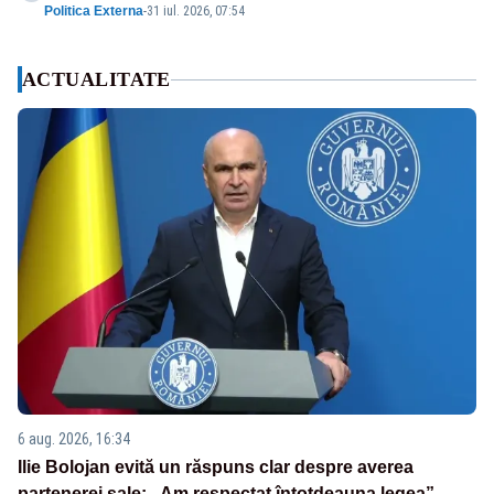
Politica Externa
-
31 iul. 2026, 07:54
ACTUALITATE
6 aug. 2026, 16:34
Ilie Bolojan evită un răspuns clar despre averea
partenerei sale: „Am respectat întotdeauna legea”