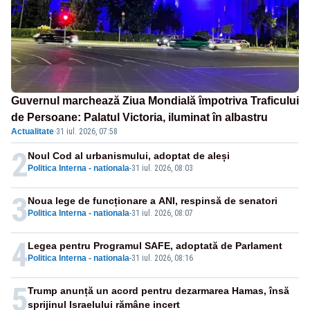
Guvernul marchează Ziua Mondială împotriva Traficului
de Persoane: Palatul Victoria, iluminat în albastru
Actualitate
·
31 iul. 2026, 07:58
2
Noul Cod al urbanismului, adoptat de aleși
Politica Interna - nationala
-
31 iul. 2026, 08:03
3
Noua lege de funcționare a ANI, respinsă de senatori
Politica Interna - nationala
-
31 iul. 2026, 08:07
4
Legea pentru Programul SAFE, adoptată de Parlament
Politica Interna - nationala
-
31 iul. 2026, 08:16
5
Trump anunță un acord pentru dezarmarea Hamas, însă
sprijinul Israelului rămâne incert