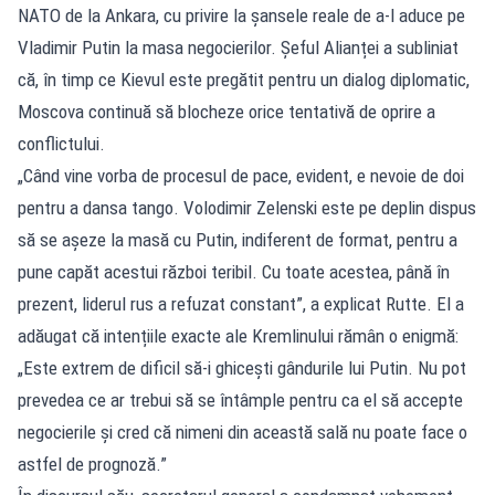
NATO de la Ankara, cu privire la șansele reale de a-l aduce pe
Vladimir Putin la masa negocierilor. Șeful Alianței a subliniat
că, în timp ce Kievul este pregătit pentru un dialog diplomatic,
Moscova continuă să blocheze orice tentativă de oprire a
conflictului.
„Când vine vorba de procesul de pace, evident, e nevoie de doi
pentru a dansa tango. Volodimir Zelenski este pe deplin dispus
să se așeze la masă cu Putin, indiferent de format, pentru a
pune capăt acestui război teribil. Cu toate acestea, până în
prezent, liderul rus a refuzat constant”, a explicat Rutte. El a
adăugat că intențiile exacte ale Kremlinului rămân o enigmă:
„Este extrem de dificil să-i ghicești gândurile lui Putin. Nu pot
prevedea ce ar trebui să se întâmple pentru ca el să accepte
negocierile și cred că nimeni din această sală nu poate face o
astfel de prognoză.”