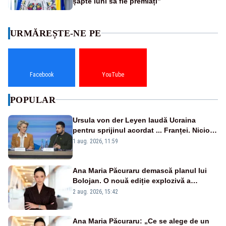
șapte luni să fie premiați”
URMĂREȘTE-NE PE
Facebook
YouTube
POPULAR
Ursula von der Leyen laudă Ucraina
pentru sprijinul acordat ... Franței. Nicio
reacție privind ajutorul energetic promis
1 aug. 2026, 11:59
României
Ana Maria Păcuraru demască planul lui
Bolojan. O nouă ediție explozivă a
emisiunii „Miza Zilei” la Realitatea PLUS
2 aug. 2026, 15:42
Ana Maria Păcuraru: „Ce se alege de un