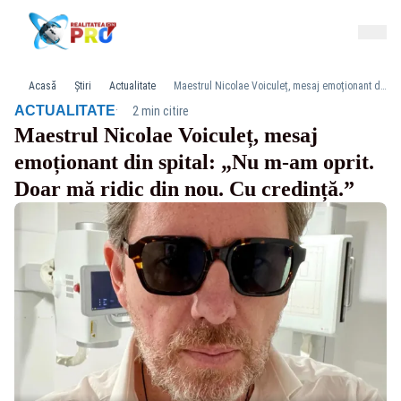
Acasă
Știri
Actualitate
Maestrul Nicolae Voiculeț, mesaj emoționant din spital: „Nu m-am oprit. Doar mă ridic din nou. Cu credință.”
·
ACTUALITATE
2 min citire
Maestrul Nicolae Voiculeț, mesaj
emoționant din spital: „Nu m-am oprit.
Doar mă ridic din nou. Cu credință.”