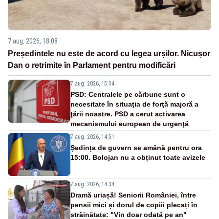
7 aug. 2026, 18:08
Președintele nu este de acord cu legea urșilor. Nicușor
Dan o retrimite în Parlament pentru modificări
7 aug. 2026, 15:34
PSD: Centralele pe cărbune sunt o
necesitate în situaţia de forţă majoră a
ţării noastre. PSD a cerut activarea
mecanismului european de urgenţă
7 aug. 2026, 14:51
Ședința de guvern se amână pentru ora
15:00. Bolojan nu a obținut toate avizele
7 aug. 2026, 14:34
Dramă uriașă! Seniorii României, între
pensii mici și dorul de copiii plecați în
străinătate: "Vin doar odată pe an"