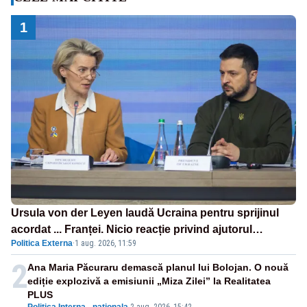
1
Ursula von der Leyen laudă Ucraina pentru sprijinul
acordat ... Franței. Nicio reacție privind ajutorul
Politica Externa
·
1 aug. 2026, 11:59
energetic promis României
2
Ana Maria Păcuraru demască planul lui Bolojan. O nouă
ediție explozivă a emisiunii „Miza Zilei” la Realitatea
PLUS