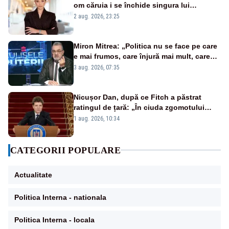
om căruia i se închide singura lui
portiță?”
2 aug. 2026, 23:25
Miron Mitrea: „Politica nu se face pe care
e mai frumos, care înjură mai mult, care
țipă mai tare, ci pe proiecte”
3 aug. 2026, 07:35
Nicușor Dan, după ce Fitch a păstrat
ratingul de țară: „În ciuda zgomotului
politic, România funcționează”
1 aug. 2026, 10:34
CATEGORII POPULARE
Actualitate
Politica Interna - nationala
Politica Interna - locala