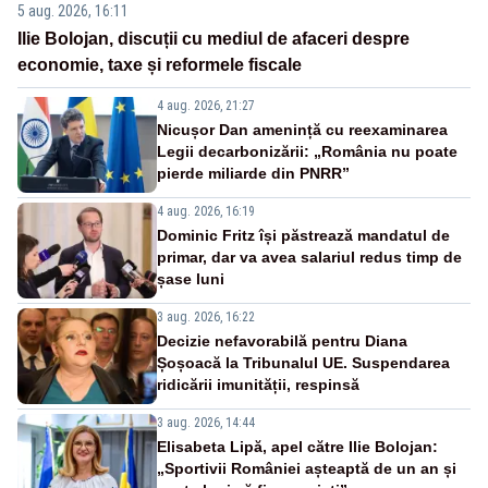
5 aug. 2026, 16:11
Ilie Bolojan, discuții cu mediul de afaceri despre
economie, taxe și reformele fiscale
4 aug. 2026, 21:27
Nicușor Dan amenință cu reexaminarea
Legii decarbonizării: „România nu poate
pierde miliarde din PNRR”
4 aug. 2026, 16:19
Dominic Fritz își păstrează mandatul de
primar, dar va avea salariul redus timp de
șase luni
3 aug. 2026, 16:22
Decizie nefavorabilă pentru Diana
Șoșoacă la Tribunalul UE. Suspendarea
ridicării imunității, respinsă
3 aug. 2026, 14:44
Elisabeta Lipă, apel către Ilie Bolojan:
„Sportivii României așteaptă de un an și