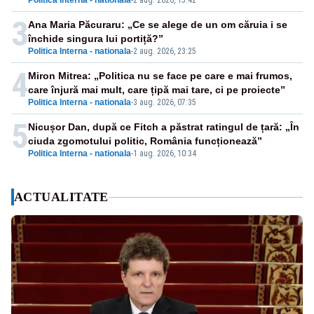
Politica Interna - nationala
-
2 aug. 2026, 15:42
3
Ana Maria Păcuraru: „Ce se alege de un om căruia i se
închide singura lui portiță?”
Politica Interna - nationala
-
2 aug. 2026, 23:25
4
Miron Mitrea: „Politica nu se face pe care e mai frumos,
care înjură mai mult, care țipă mai tare, ci pe proiecte”
Politica Interna - nationala
-
3 aug. 2026, 07:35
5
Nicușor Dan, după ce Fitch a păstrat ratingul de țară: „În
ciuda zgomotului politic, România funcționează”
Politica Interna - nationala
-
1 aug. 2026, 10:34
ACTUALITATE