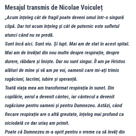
Mesajul transmis de Nicolae Voiculeț
„Acum înțeleg cât de fragil poate deveni omul într-o singură
clipă. Dar tot acum înțeleg și cât de puternic este sufletul
atunci când nu se predă.
Sunt încă aici. Sunt viu. Și lupt. Mai am de stat în acest spital.
Mai am de învățat din nou multe despre respirație, despre
durere, răbdare și liniște. Dar nu sunt singur. Îl am pe Hristos
alături de mine și vă am pe voi, oamenii care mi-ați trimis
rugăciuni, lacrimi, iubire și speranță.
Toată viața mea am transformat respirația în sunet. Din
copilărie, aerul a devenit cântec, iar cântecul a devenit
rugăciune pentru oameni și pentru Dumnezeu. Astăzi, când
fiecare respirație are o altă greutate, înțeleg mai profund ca
niciodată ce dar uriaș am primit.
Poate că Dumnezeu m-a oprit pentru o vreme ca să învăț din