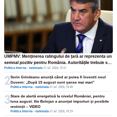
UMPMV: Menținerea ratingului de țară ar reprezenta un
semnal pozitiv pentru România. Autoritățile trebuie să
Politica Interna - nationala
·
31 iul. 2026, 15:51
continue consolidarea stabilității economice și
financiare
2
Sorin Grindeanu anunță când ar putea fi învestit noul
Guvern: „După 15 august sunt șanse mai mari”
Politica Interna - nationala
-
31 iul. 2026, 16:49
3
Stare de alertă energetică la nivelul României, pentru
luna august. Ilie Bolojan a anunțat importuri și posibile
restricții – VIDEO
Politica Interna - nationala
-
31 iul. 2026, 18:29