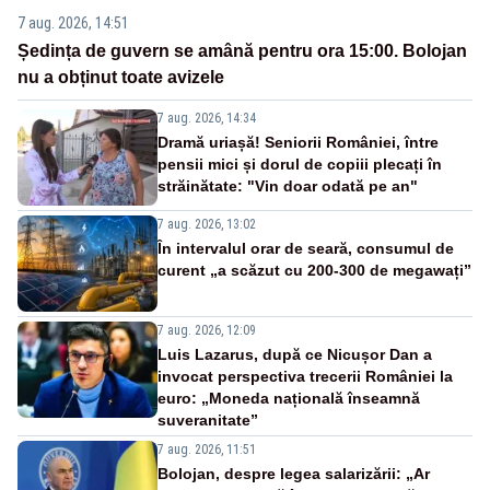
7 aug. 2026, 14:51
Ședința de guvern se amână pentru ora 15:00. Bolojan
nu a obținut toate avizele
7 aug. 2026, 14:34
Dramă uriașă! Seniorii României, între
pensii mici și dorul de copiii plecați în
străinătate: "Vin doar odată pe an"
7 aug. 2026, 13:02
În intervalul orar de seară, consumul de
curent „a scăzut cu 200-300 de megawați”
7 aug. 2026, 12:09
Luis Lazarus, după ce Nicușor Dan a
invocat perspectiva trecerii României la
euro: „Moneda națională înseamnă
suveranitate”
7 aug. 2026, 11:51
Bolojan, despre legea salarizării: „Ar