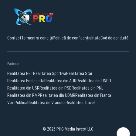
Contact
Termeni și condiții
Politică de confidențialitate
Cod de conduită
Parteneri:
Realitatea.NET
Realitatea Sportiva
Realitatea Star
Realitatea Ecologista
Realitatea din AUR
Realitatea din UNPR
Realitatea din USR
Realitatea din PSD
Realitatea din PNL
Realitatea din PMP
Realitatea din UDMR
Realitatea din Franta
Vox Publica
Realitatea de Vrancea
Realitatea Travel
© 2026 PHG Media Invest LLC
Facebook
YouTube