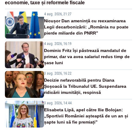
economie, taxe și reformele fiscale
4 aug. 2026, 21:27
Nicușor Dan amenință cu reexaminarea
Legii decarbonizării: „România nu poate
pierde miliarde din PNRR”
4 aug. 2026, 16:19
Dominic Fritz își păstrează mandatul de
primar, dar va avea salariul redus timp de
șase luni
3 aug. 2026, 16:22
Decizie nefavorabilă pentru Diana
Șoșoacă la Tribunalul UE. Suspendarea
ridicării imunității, respinsă
3 aug. 2026, 14:44
Elisabeta Lipă, apel către Ilie Bolojan:
„Sportivii României așteaptă de un an și
șapte luni să fie premiați”