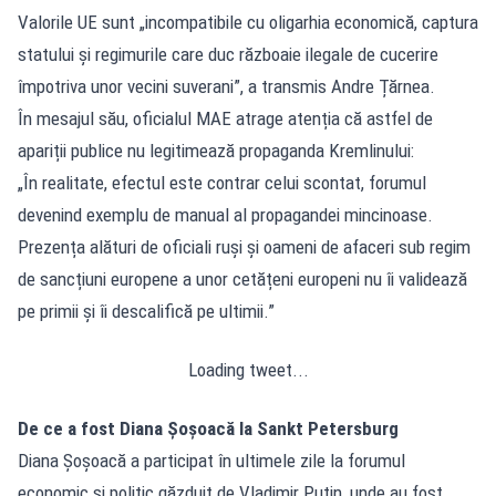
Valorile UE sunt „incompatibile cu oligarhia economică, captura
statului și regimurile care duc războaie ilegale de cucerire
împotriva unor vecini suverani”, a transmis Andre Țărnea.
În mesajul său, oficialul MAE atrage atenția că astfel de
apariții publice nu legitimează propaganda Kremlinului:
„În realitate, efectul este contrar celui scontat, forumul
devenind exemplu de manual al propagandei mincinoase.
Prezența alături de oficiali ruși și oameni de afaceri sub regim
de sancțiuni europene a unor cetățeni europeni nu îi validează
pe primii și îi descalifică pe ultimii.”
Loading tweet...
De ce a fost Diana Șoșoacă la Sankt Petersburg
Diana Șoșoacă a participat în ultimele zile la forumul
economic și politic găzduit de Vladimir Putin, unde au fost