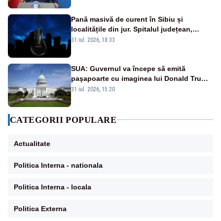
Pană masivă de curent în Sibiu și
localitățile din jur. Spitalul județean,
semafoarele, rețelele de telefonie, grav
31 iul. 2026, 18:33
afectate
SUA: Guvernul va începe să emită
paşapoarte cu imaginea lui Donald Trump
începând cu 8 august
31 iul. 2026, 15:20
CATEGORII POPULARE
Actualitate
Politica Interna - nationala
Politica Interna - locala
Politica Externa