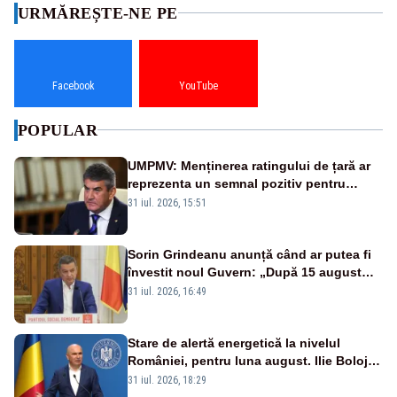
URMĂREȘTE-NE PE
Facebook
YouTube
POPULAR
UMPMV: Menținerea ratingului de țară ar
reprezenta un semnal pozitiv pentru
România. Autoritățile trebuie să continue
31 iul. 2026, 15:51
consolidarea stabilității economice și
financiare
Sorin Grindeanu anunță când ar putea fi
învestit noul Guvern: „După 15 august
sunt șanse mai mari”
31 iul. 2026, 16:49
Stare de alertă energetică la nivelul
României, pentru luna august. Ilie Bolojan
a anunțat importuri și posibile restricții –
31 iul. 2026, 18:29
VIDEO