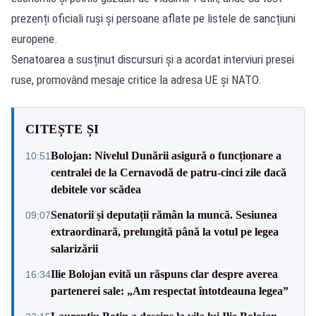
prezenți oficiali ruși și persoane aflate pe listele de sancțiuni
europene.
Senatoarea a susținut discursuri și a acordat interviuri presei
ruse, promovând mesaje critice la adresa UE și NATO.
CITEȘTE ȘI
Bolojan: Nivelul Dunării asigură o funcționare a
10:51
centralei de la Cernavodă de patru-cinci zile dacă
debitele vor scădea
Senatorii și deputații rămân la muncă. Sesiunea
09:07
extraordinară, prelungită până la votul pe legea
salarizării
Ilie Bolojan evită un răspuns clar despre averea
16:34
partenerei sale: „Am respectat întotdeauna legea”