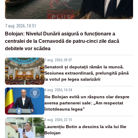
7 aug. 2026, 10:51
Bolojan: Nivelul Dunării asigură o funcționare a
centralei de la Cernavodă de patru-cinci zile dacă
debitele vor scădea
7 aug. 2026, 09:07
Senatorii și deputații rămân la muncă.
Sesiunea extraordinară, prelungită până
la votul pe legea salarizării
6 aug. 2026, 16:34
Ilie Bolojan evită un răspuns clar despre
averea partenerei sale: „Am respectat
întotdeauna legea”
5 aug. 2026, 22:15
Laurențiu Botin a descins la vila lui Ilie
Bolojan