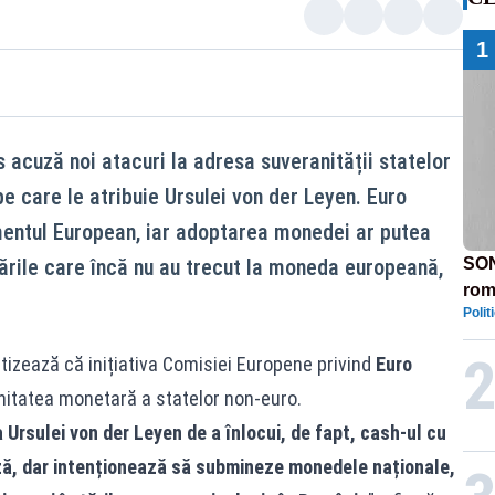
1
 acuză noi atacuri la adresa suveranității statelor
e care le atribuie Ursulei von der Leyen. Euro
lamentul European, iar adoptarea monedei ar putea
țările care încă nu au trecut la moneda europeană,
SON
rom
Polit
tizează că inițiativa Comisiei Europene privind
Euro
nitatea monetară a statelor non-euro.
a Ursulei von der Leyen de a înlocui, de fapt, cash-ul cu
ază, dar intenționează să submineze monedele naționale,