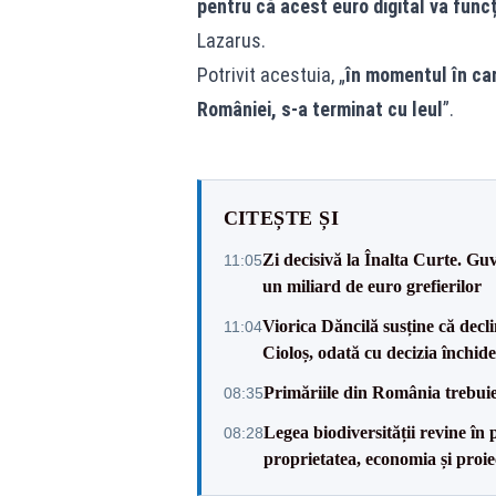
pentru că acest euro digital va funcț
Lazarus.
Potrivit acestuia, „
în momentul în care
României, s-a terminat cu leul
”.
CITEȘTE ȘI
Zi decisivă la Înalta Curte. Gu
11:05
un miliard de euro grefierilor
Viorica Dăncilă susține că decl
11:04
Cioloș, odată cu decizia închid
Primăriile din România trebuie 
08:35
Legea biodiversității revine î
08:28
proprietatea, economia și proiec