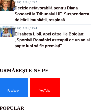
3 aug. 2026, 16:22
Decizie nefavorabilă pentru Diana
Șoșoacă la Tribunalul UE. Suspendarea
ridicării imunității, respinsă
3 aug. 2026, 14:44
Elisabeta Lipă, apel către Ilie Bolojan:
„Sportivii României așteaptă de un an și
șapte luni să fie premiați”
URMĂREȘTE-NE PE
Facebook
YouTube
POPULAR