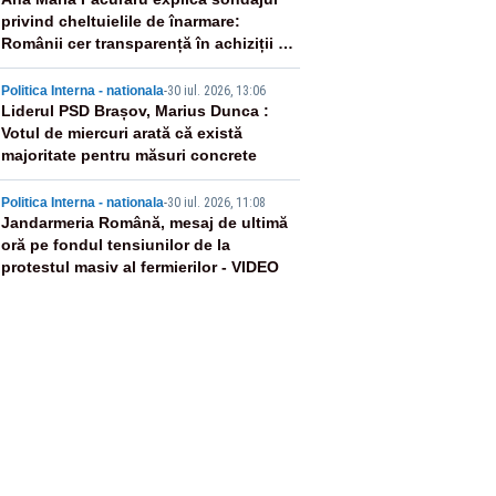
3
privind cheltuielile de înarmare:
Românii cer transparență în achiziții și
un echilibru între partenerii externi
4
Politica Interna - nationala
-
30 iul. 2026, 13:06
Liderul PSD Brașov, Marius Dunca :
Votul de miercuri arată că există
majoritate pentru măsuri concrete
5
Politica Interna - nationala
-
30 iul. 2026, 11:08
Jandarmeria Română, mesaj de ultimă
oră pe fondul tensiunilor de la
protestul masiv al fermierilor - VIDEO