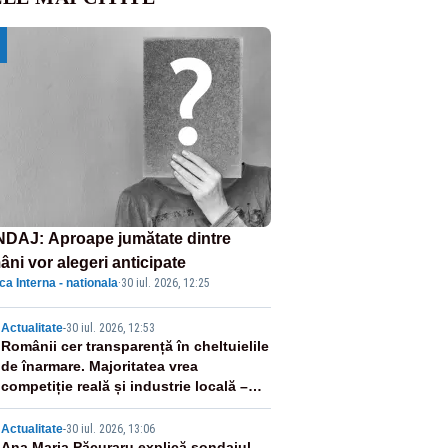
DAJ: Aproape jumătate dintre
âni vor alegeri anticipate
ica Interna - nationala
·
30 iul. 2026, 12:25
2
Actualitate
-
30 iul. 2026, 12:53
Românii cer transparență în cheltuielile
de înarmare. Majoritatea vrea
competiție reală și industrie locală –
SONDAJ
Actualitate
-
30 iul. 2026, 13:06
Ana Maria Păcuraru explică sondajul