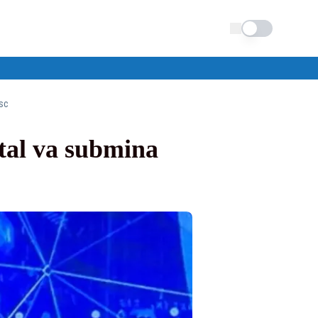
Schimba tema
sc
tal va submina