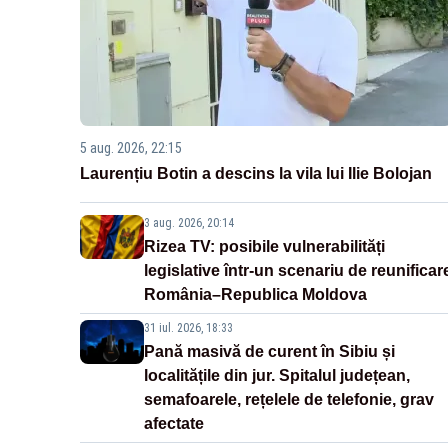
5 aug. 2026, 22:15
Laurențiu Botin a descins la vila lui Ilie Bolojan
3 aug. 2026, 20:14
Rizea TV: posibile vulnerabilități
legislative într-un scenariu de reunificar
România–Republica Moldova
31 iul. 2026, 18:33
Pană masivă de curent în Sibiu și
localitățile din jur. Spitalul județean,
semafoarele, rețelele de telefonie, grav
afectate