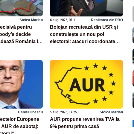
Stoica Marian
6 aug. 2026, 07:11
Realitatea din PRO
cisivă pentru
Bolojan recrutează din USR și
oody’s decide
construiește un nou pol
adează România la
electoral: atacuri coordonate
pentru menținerea la putere
Daniel Onescu
5 aug. 2026, 14:25
Stoica Marian
iectelor Europene
AUR propune revenirea TVA la
 AUR de sabotaj:
9% pentru prima casă
ctoral”