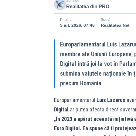
Scris de
Realitatea din PRO
Publicat
Sursă
9 iul. 2026, 07:46
Realitatea.Net
Europarlamentarul Luis Lazarus
membre ale Uniunii Europene, p
Digital intră joi la vot în Par
submina valutele naționale în 
precum România.
Europarlamentarul
Luis Lazarus
aver
Digital
ar putea afecta direct suvera
„
În 2023 a apărut această inițiativă 
Euro Digital. Ea spune că îl proteje