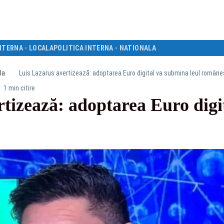
NTERNA - LOCALA
POLITICA INTERNA - NATIONALA
la
Luis Lazarus avertizează: adoptarea Euro digital va submina leul române
1 min citire
rtizează: adoptarea Euro digi