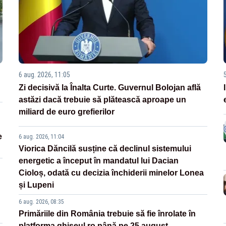
6 aug. 2026, 11:05
Zi decisivă la Înalta Curte. Guvernul Bolojan află
astăzi dacă trebuie să plătească aproape un
miliard de euro grefierilor
e
6 aug. 2026, 11:04
Viorica Dăncilă susține că declinul sistemului
energetic a început în mandatul lui Dacian
Cioloș, odată cu decizia închiderii minelor Lonea
și Lupeni
6 aug. 2026, 08:35
Primăriile din România trebuie să fie înrolate în
platforma ghiseul.ro până pe 25 august