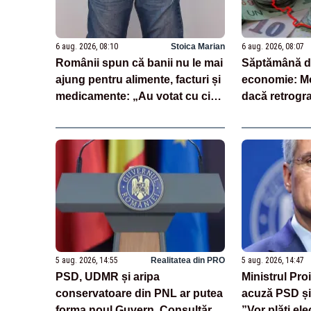
6 aug. 2026, 08:10
Stoica Marian
6 aug. 2026, 08:07
Românii spun că banii nu le mai
Săptămână de
ajung pentru alimente, facturi și
economie: M
medicamente: „Au votat cu cine
dacă retrogr
nu trebuie!”
junk
5 aug. 2026, 14:55
Realitatea din PRO
5 aug. 2026, 14:47
PSD, UDMR și aripa
Ministrul Pro
conservatoare din PNL ar putea
acuză PSD și
forma noul Guvern. Consultări
”Vor plăti ele