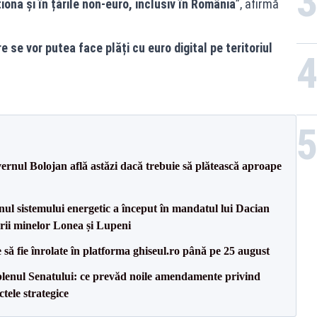
iona și în țările non-euro, inclusiv în România
”, afirmă
 se vor putea face plăți cu euro digital pe teritoriul
vernul Bolojan află astăzi dacă trebuie să plătească aproape
inul sistemului energetic a început în mandatul lui Dacian
erii minelor Lonea și Lupeni
să fie înrolate în platforma ghiseul.ro până pe 25 august
n plenul Senatului: ce prevăd noile amendamente privind
tele strategice