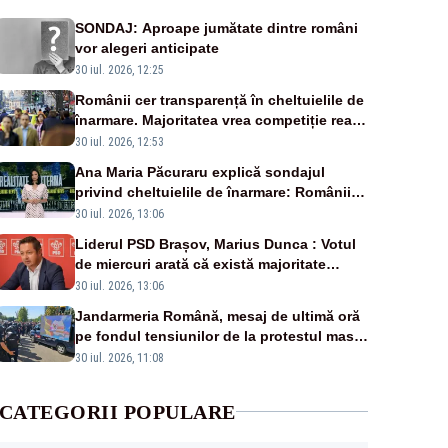
SONDAJ: Aproape jumătate dintre români
vor alegeri anticipate
30 iul. 2026, 12:25
Românii cer transparență în cheltuielile de
înarmare. Majoritatea vrea competiție reală
și industrie locală – SONDAJ
30 iul. 2026, 12:53
Ana Maria Păcuraru explică sondajul
privind cheltuielile de înarmare: Românii
cer transparență în achiziții și un echilibru
30 iul. 2026, 13:06
între partenerii externi
Liderul PSD Brașov, Marius Dunca : Votul
de miercuri arată că există majoritate
pentru măsuri concrete
30 iul. 2026, 13:06
Jandarmeria Română, mesaj de ultimă oră
pe fondul tensiunilor de la protestul masiv
al fermierilor - VIDEO
30 iul. 2026, 11:08
CATEGORII POPULARE