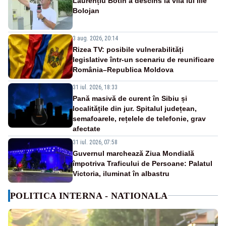
Laurențiu Botin a descins la vila lui Ilie
Bolojan
3 aug. 2026, 20:14
Rizea TV: posibile vulnerabilități
legislative într-un scenariu de reunificare
România–Republica Moldova
31 iul. 2026, 18:33
Pană masivă de curent în Sibiu și
localitățile din jur. Spitalul județean,
semafoarele, rețelele de telefonie, grav
afectate
31 iul. 2026, 07:58
Guvernul marchează Ziua Mondială
împotriva Traficului de Persoane: Palatul
Victoria, iluminat în albastru
POLITICA INTERNA - NATIONALA