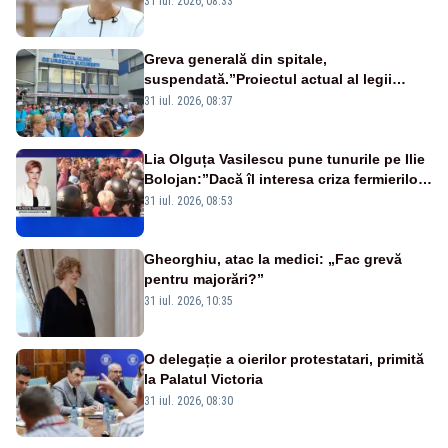
31 iul. 2026, 08:33
Greva generală din spitale,
suspendată.”Proiectul actual al legii
salarizării nu mai există pentru noi”
31 iul. 2026, 08:37
Lia Olguța Vasilescu pune tunurile pe Ilie
Bolojan:”Dacă îl interesa criza fermierilor
pleca din funcție”
31 iul. 2026, 08:53
Gheorghiu, atac la medici: „Fac grevă
pentru majorări?”
31 iul. 2026, 10:35
O delegație a oierilor protestatari, primită
la Palatul Victoria
31 iul. 2026, 08:30