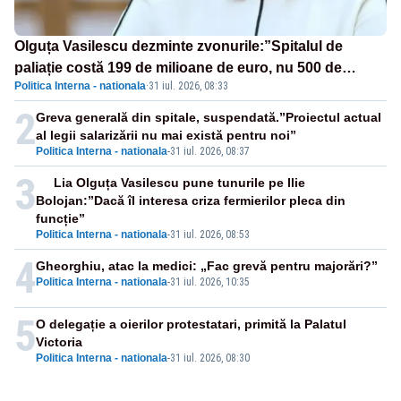
Olguța Vasilescu dezminte zvonurile:”Spitalul de
paliație costă 199 de milioane de euro, nu 500 de
Politica Interna - nationala
·
31 iul. 2026, 08:33
milioane”
2
Greva generală din spitale, suspendată.”Proiectul actual
al legii salarizării nu mai există pentru noi”
Politica Interna - nationala
-
31 iul. 2026, 08:37
3
Lia Olguța Vasilescu pune tunurile pe Ilie
Bolojan:”Dacă îl interesa criza fermierilor pleca din
funcție”
Politica Interna - nationala
-
31 iul. 2026, 08:53
4
Gheorghiu, atac la medici: „Fac grevă pentru majorări?”
Politica Interna - nationala
-
31 iul. 2026, 10:35
5
O delegație a oierilor protestatari, primită la Palatul
Victoria
Politica Interna - nationala
-
31 iul. 2026, 08:30