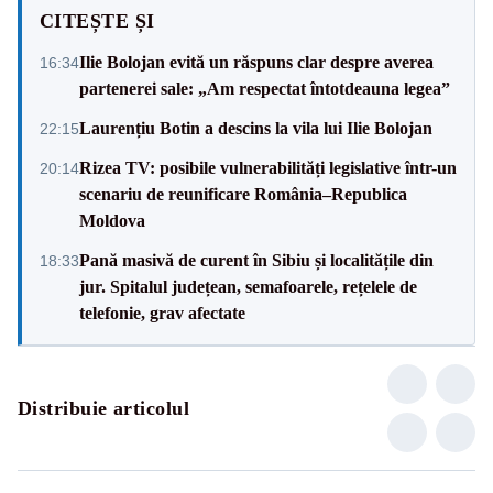
CITEȘTE ȘI
Ilie Bolojan evită un răspuns clar despre averea
16:34
partenerei sale: „Am respectat întotdeauna legea”
Laurențiu Botin a descins la vila lui Ilie Bolojan
22:15
Rizea TV: posibile vulnerabilități legislative într-un
20:14
scenariu de reunificare România–Republica
Moldova
Pană masivă de curent în Sibiu și localitățile din
18:33
jur. Spitalul județean, semafoarele, rețelele de
telefonie, grav afectate
Distribuie articolul