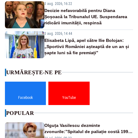
3 aug. 2026, 16:22
Decizie nefavorabilă pentru Diana
Șoșoacă la Tribunalul UE. Suspendarea
ridicării imunității, respinsă
3 aug. 2026, 14:44
Elisabeta Lipă, apel către Ilie Bolojan:
„Sportivii României așteaptă de un an și
șapte luni să fie premiați”
URMĂREȘTE-NE PE
Facebook
YouTube
POPULAR
Olguța Vasilescu dezminte
zvonurile:”Spitalul de paliație costă 199
de milioane de euro, nu 500 de milioane”