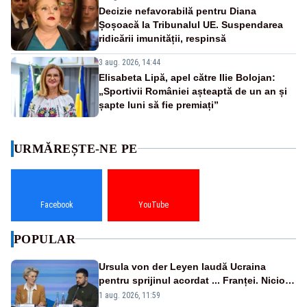
Decizie nefavorabilă pentru Diana
Șoșoacă la Tribunalul UE. Suspendarea
ridicării imunității, respinsă
3 aug. 2026, 14:44
Elisabeta Lipă, apel către Ilie Bolojan:
„Sportivii României așteaptă de un an și
șapte luni să fie premiați”
URMĂREȘTE-NE PE
Facebook
YouTube
POPULAR
Ursula von der Leyen laudă Ucraina
pentru sprijinul acordat ... Franței. Nicio
reacție privind ajutorul energetic promis
1 aug. 2026, 11:59