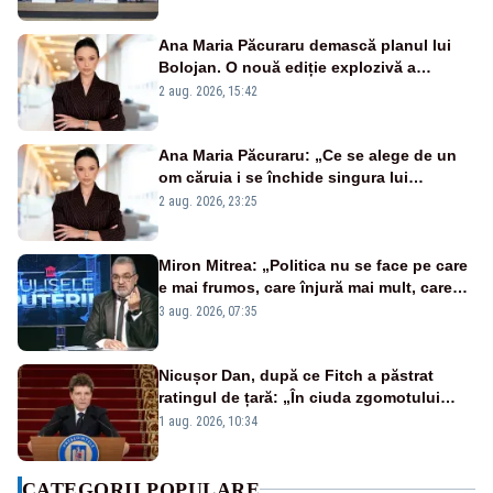
României
Ana Maria Păcuraru demască planul lui
Bolojan. O nouă ediție explozivă a
emisiunii „Miza Zilei” la Realitatea PLUS
2 aug. 2026, 15:42
Ana Maria Păcuraru: „Ce se alege de un
om căruia i se închide singura lui
portiță?”
2 aug. 2026, 23:25
Miron Mitrea: „Politica nu se face pe care
e mai frumos, care înjură mai mult, care
țipă mai tare, ci pe proiecte”
3 aug. 2026, 07:35
Nicușor Dan, după ce Fitch a păstrat
ratingul de țară: „În ciuda zgomotului
politic, România funcționează”
1 aug. 2026, 10:34
CATEGORII POPULARE