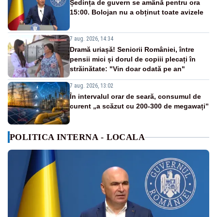
Ședința de guvern se amână pentru ora
15:00. Bolojan nu a obținut toate avizele
7 aug. 2026, 14:34
Dramă uriașă! Seniorii României, între
pensii mici și dorul de copiii plecați în
străinătate: "Vin doar odată pe an"
7 aug. 2026, 13:02
În intervalul orar de seară, consumul de
curent „a scăzut cu 200-300 de megawați”
POLITICA INTERNA - LOCALA