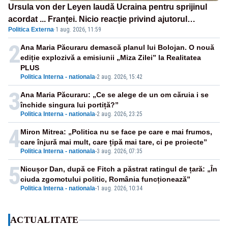
Ursula von der Leyen laudă Ucraina pentru sprijinul
acordat ... Franței. Nicio reacție privind ajutorul
Politica Externa
·
1 aug. 2026, 11:59
energetic promis României
2
Ana Maria Păcuraru demască planul lui Bolojan. O nouă
ediție explozivă a emisiunii „Miza Zilei” la Realitatea
PLUS
Politica Interna - nationala
-
2 aug. 2026, 15:42
3
Ana Maria Păcuraru: „Ce se alege de un om căruia i se
închide singura lui portiță?”
Politica Interna - nationala
-
2 aug. 2026, 23:25
4
Miron Mitrea: „Politica nu se face pe care e mai frumos,
care înjură mai mult, care țipă mai tare, ci pe proiecte”
Politica Interna - nationala
-
3 aug. 2026, 07:35
5
Nicușor Dan, după ce Fitch a păstrat ratingul de țară: „În
ciuda zgomotului politic, România funcționează”
Politica Interna - nationala
-
1 aug. 2026, 10:34
ACTUALITATE