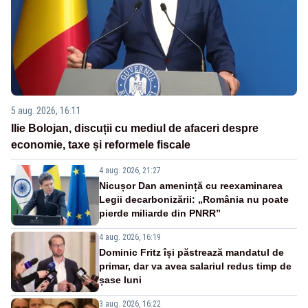
5 aug. 2026, 16:11
Ilie Bolojan, discuții cu mediul de afaceri despre
economie, taxe și reformele fiscale
4 aug. 2026, 21:27
Nicușor Dan amenință cu reexaminarea
Legii decarbonizării: „România nu poate
pierde miliarde din PNRR”
4 aug. 2026, 16:19
Dominic Fritz își păstrează mandatul de
primar, dar va avea salariul redus timp de
șase luni
3 aug. 2026, 16:22