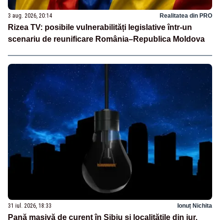
3 aug. 2026, 20:14
Realitatea din PRO
Rizea TV: posibile vulnerabilități legislative într-un
scenariu de reunificare România–Republica Moldova
31 iul. 2026, 18:33
Ionuț Nichita
Pană masivă de curent în Sibiu și localitățile din jur.