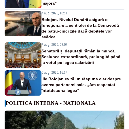
majoră”
7 aug. 2026, 10:51
Bolojan: Nivelul Dunării asigură o
funcționare a centralei de la Cernavodă
de patru-cinci zile dacă debitele vor
scădea
7 aug. 2026, 09:07
Senatorii și deputații rămân la muncă.
Sesiunea extraordinară, prelungită până
la votul pe legea salarizării
6 aug. 2026, 16:34
Ilie Bolojan evită un răspuns clar despre
averea partenerei sale: „Am respectat
întotdeauna legea”
POLITICA INTERNA - NATIONALA