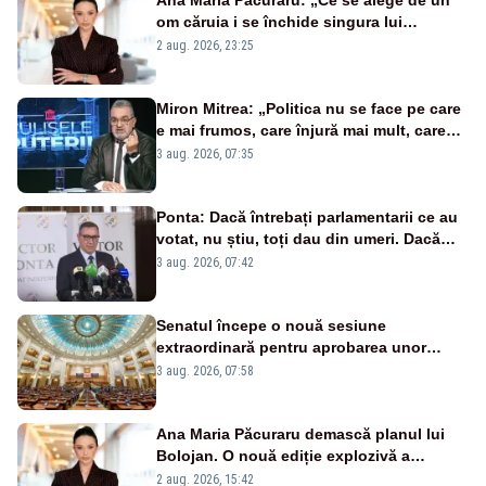
om căruia i se închide singura lui
portiță?”
2 aug. 2026, 23:25
Miron Mitrea: „Politica nu se face pe care
e mai frumos, care înjură mai mult, care
țipă mai tare, ci pe proiecte”
3 aug. 2026, 07:35
Ponta: Dacă întrebați parlamentarii ce au
votat, nu știu, toți dau din umeri. Dacă
întrebi de ce au votat pro sau contra, o să
3 aug. 2026, 07:42
zică: păi vrei să sară ăștia pe noi
Senatul începe o nouă sesiune
extraordinară pentru aprobarea unor
jaloane din PNRR
3 aug. 2026, 07:58
Ana Maria Păcuraru demască planul lui
Bolojan. O nouă ediție explozivă a
emisiunii „Miza Zilei” la Realitatea PLUS
2 aug. 2026, 15:42