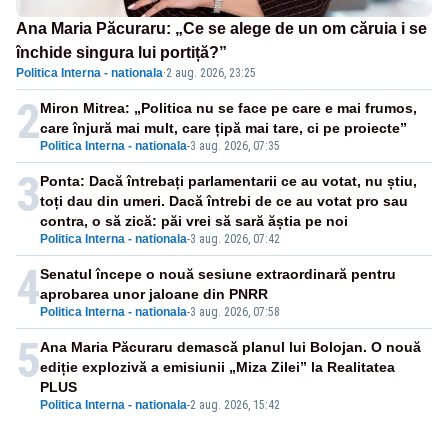
Ana Maria Păcuraru: „Ce se alege de un om căruia i se
închide singura lui portiță?”
Politica Interna - nationala
·
2 aug. 2026, 23:25
2
Miron Mitrea: „Politica nu se face pe care e mai frumos,
care înjură mai mult, care țipă mai tare, ci pe proiecte”
Politica Interna - nationala
-
3 aug. 2026, 07:35
3
Ponta: Dacă întrebați parlamentarii ce au votat, nu știu,
toți dau din umeri. Dacă întrebi de ce au votat pro sau
contra, o să zică: păi vrei să sară ăștia pe noi
Politica Interna - nationala
-
3 aug. 2026, 07:42
4
Senatul începe o nouă sesiune extraordinară pentru
aprobarea unor jaloane din PNRR
Politica Interna - nationala
-
3 aug. 2026, 07:58
5
Ana Maria Păcuraru demască planul lui Bolojan. O nouă
ediție explozivă a emisiunii „Miza Zilei” la Realitatea
PLUS
Politica Interna - nationala
-
2 aug. 2026, 15:42