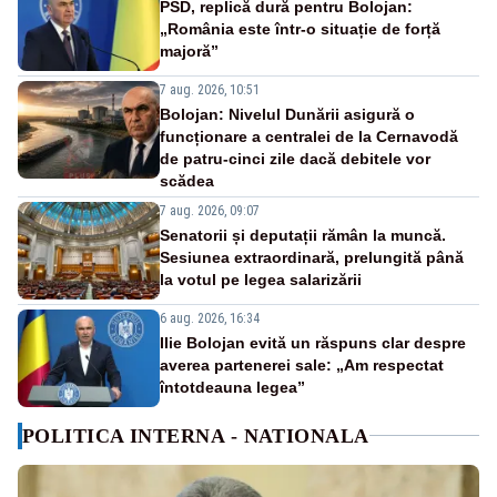
PSD, replică dură pentru Bolojan:
„România este într-o situație de forță
majoră”
7 aug. 2026, 10:51
Bolojan: Nivelul Dunării asigură o
funcționare a centralei de la Cernavodă
de patru-cinci zile dacă debitele vor
scădea
7 aug. 2026, 09:07
Senatorii și deputații rămân la muncă.
Sesiunea extraordinară, prelungită până
la votul pe legea salarizării
6 aug. 2026, 16:34
Ilie Bolojan evită un răspuns clar despre
averea partenerei sale: „Am respectat
întotdeauna legea”
POLITICA INTERNA - NATIONALA