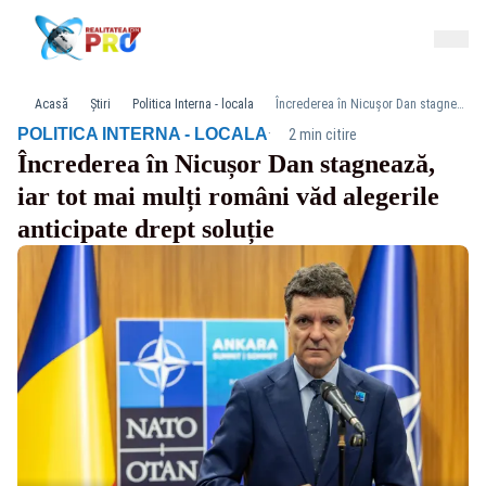
Acasă
Știri
Politica Interna - locala
Încrederea în Nicușor Dan stagnează, iar tot mai mulți români văd alegerile anticipate drept soluție
·
POLITICA INTERNA - LOCALA
2 min citire
Încrederea în Nicușor Dan stagnează,
iar tot mai mulți români văd alegerile
anticipate drept soluție