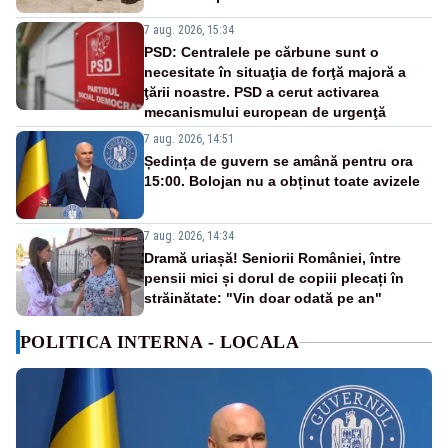
7 aug. 2026, 15:34
PSD: Centralele pe cărbune sunt o
necesitate în situaţia de forţă majoră a
ţării noastre. PSD a cerut activarea
mecanismului european de urgenţă
7 aug. 2026, 14:51
Ședința de guvern se amână pentru ora
15:00. Bolojan nu a obținut toate avizele
7 aug. 2026, 14:34
Dramă uriașă! Seniorii României, între
pensii mici și dorul de copiii plecați în
străinătate: "Vin doar odată pe an"
POLITICA INTERNA - LOCALA