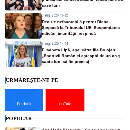
șase luni
3 aug. 2026, 16:22
Decizie nefavorabilă pentru Diana
Șoșoacă la Tribunalul UE. Suspendarea
ridicării imunității, respinsă
3 aug. 2026, 14:44
Elisabeta Lipă, apel către Ilie Bolojan:
„Sportivii României așteaptă de un an și
șapte luni să fie premiați”
URMĂREȘTE-NE PE
Facebook
YouTube
POPULAR
Ana Maria Păcuraru: „Ce se alege de un