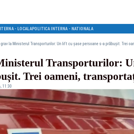
NTERNA - LOCALA
POLITICA INTERNA - NATIONALA
 grav la Ministerul Transporturilor: Un lift cu șase persoane s-a prăbușit. Trei oa
Ministerul Transporturilor: Un
șit. Trei oameni, transportați
, 11:30