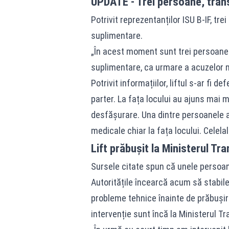
UPDATE - Trei persoane, trans
Potrivit reprezentanților ISU B-IF, tre
suplimentare.
„În acest moment sunt trei persoane c
suplimentare, ca urmare a acuzelor m
Potrivit informațiilor, liftul s-ar fi d
parter. La fața locului au ajuns mai m
desfășurare. Una dintre persoanele afla
medicale chiar la fața locului. Celela
Lift prăbușit la Ministerul Tr
Sursele citate spun că unele persoane
Autoritățile încearcă acum să stabil
probleme tehnice înainte de prăbușire
intervenție sunt încă la Ministerul Tr