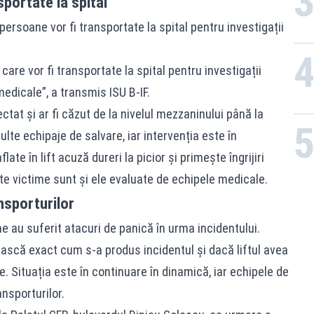
portate la spital
i persoane vor fi transportate la spital pentru investigații
are vor fi transportate la spital pentru investigații
edicale”, a transmis ISU B-IF.
efectat și ar fi căzut de la nivelul mezzaninului până la
ulte echipaje de salvare, iar intervenția este în
te în lift acuză dureri la picior și primește îngrijiri
lte victime sunt și ele evaluate de echipele medicale.
ansporturilor
 au suferit atacuri de panică în urma incidentului.
ească exact cum s-a produs incidentul și dacă liftul avea
. Situația este în continuare în dinamică, iar echipele de
ansporturilor.