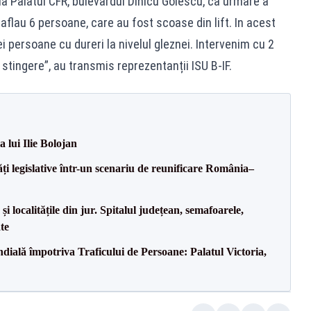
la Palatul CFR, bulevardul Dinicu Golescu, ca urmare a
se aflau 6 persoane, care au fost scoase din lift. In acest
 persoane cu dureri la nivelul gleznei. Intervenim cu 2
tingere”, au transmis reprezentanții ISU B-IF.
a lui Ilie Bolojan
ăți legislative într-un scenariu de reunificare România–
i localitățile din jur. Spitalul județean, semafoarele,
ate
ală împotriva Traficului de Persoane: Palatul Victoria,