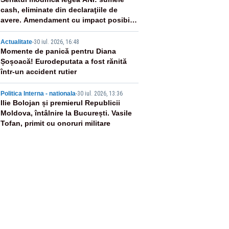
3
cash, eliminate din declaraţiile de
avere. Amendament cu impact posibil
asupra lui Dominic Fritz
4
Actualitate
-
30 iul. 2026, 16:48
Momente de panică pentru Diana
Șoșoacă! Eurodeputata a fost rănită
într-un accident rutier
5
Politica Interna - nationala
-
30 iul. 2026, 13:36
Ilie Bolojan și premierul Republicii
Moldova, întâlnire la București. Vasile
Tofan, primit cu onoruri militare