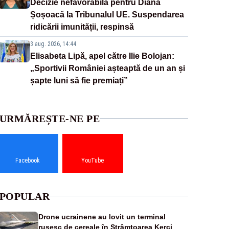
Decizie nefavorabilă pentru Diana
Șoșoacă la Tribunalul UE. Suspendarea
ridicării imunității, respinsă
3 aug. 2026, 14:44
Elisabeta Lipă, apel către Ilie Bolojan:
„Sportivii României așteaptă de un an și
șapte luni să fie premiați”
URMĂREȘTE-NE PE
Facebook
YouTube
POPULAR
Drone ucrainene au lovit un terminal
rusesc de cereale în Strâmtoarea Kerci