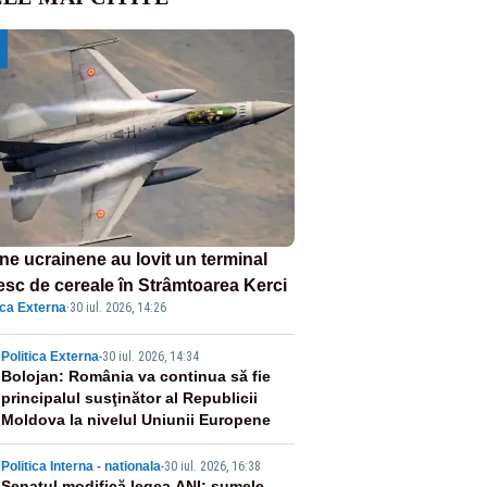
ne ucrainene au lovit un terminal
esc de cereale în Strâmtoarea Kerci
ica Externa
·
30 iul. 2026, 14:26
2
Politica Externa
-
30 iul. 2026, 14:34
Bolojan: România va continua să fie
principalul susţinător al Republicii
Moldova la nivelul Uniunii Europene
Politica Interna - nationala
-
30 iul. 2026, 16:38
Senatul modifică legea ANI: sumele