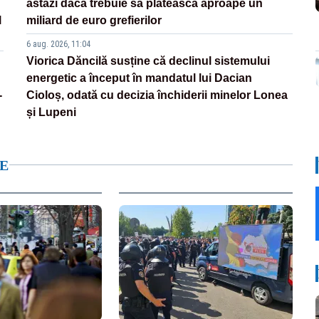
astăzi dacă trebuie să plătească aproape un
l
miliard de euro grefierilor
6 aug. 2026, 11:04
Viorica Dăncilă susține că declinul sistemului
energetic a început în mandatul lui Dacian
-
Cioloș, odată cu decizia închiderii minelor Lonea
și Lupeni
E