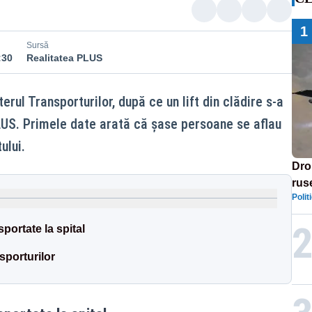
1
Sursă
:30
Realitatea PLUS
erul Transporturilor, după ce un lift din clădire s-a
PLUS. Primele date arată că șase persoane se aflau
ului.
Dro
rus
Polit
portate la spital
nsporturilor