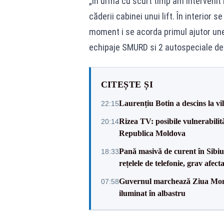
„În urmă cu scurt timp am intervenit 
căderii cabinei unui lift. În interior 
moment i se acorda primul ajutor unei
echipaje SMURD si 2 autospeciale de s
CITEȘTE ȘI
Laurențiu Botin a descins la vil
22:15
Rizea TV: posibile vulnerabilit
20:14
Republica Moldova
Pană masivă de curent în Sibiu ș
18:33
rețelele de telefonie, grav afect
Guvernul marchează Ziua Mondi
07:58
iluminat în albastru