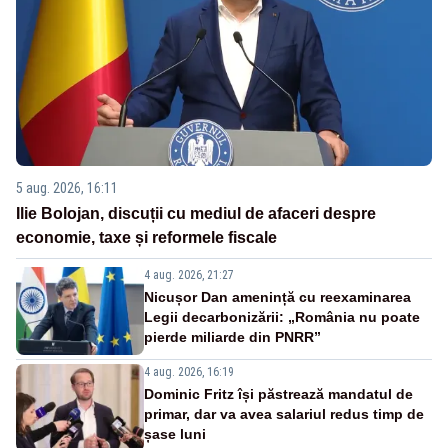
5 aug. 2026, 16:11
Ilie Bolojan, discuții cu mediul de afaceri despre
economie, taxe și reformele fiscale
4 aug. 2026, 21:27
Nicușor Dan amenință cu reexaminarea
Legii decarbonizării: „România nu poate
pierde miliarde din PNRR”
4 aug. 2026, 16:19
Dominic Fritz își păstrează mandatul de
primar, dar va avea salariul redus timp de
șase luni