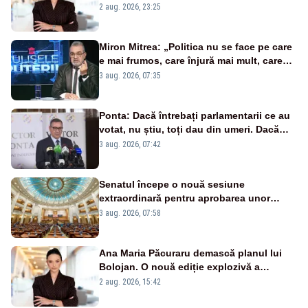
portiță?”
2 aug. 2026, 23:25
Miron Mitrea: „Politica nu se face pe care
e mai frumos, care înjură mai mult, care
țipă mai tare, ci pe proiecte”
3 aug. 2026, 07:35
Ponta: Dacă întrebați parlamentarii ce au
votat, nu știu, toți dau din umeri. Dacă
întrebi de ce au votat pro sau contra, o să
3 aug. 2026, 07:42
zică: păi vrei să sară ăștia pe noi
Senatul începe o nouă sesiune
extraordinară pentru aprobarea unor
jaloane din PNRR
3 aug. 2026, 07:58
Ana Maria Păcuraru demască planul lui
Bolojan. O nouă ediție explozivă a
emisiunii „Miza Zilei” la Realitatea PLUS
2 aug. 2026, 15:42