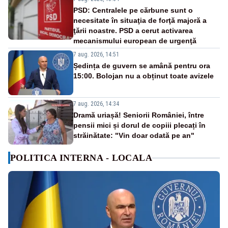
PSD: Centralele pe cărbune sunt o
necesitate în situaţia de forţă majoră a
ţării noastre. PSD a cerut activarea
mecanismului european de urgenţă
7 aug. 2026, 14:51
Ședința de guvern se amână pentru ora
15:00. Bolojan nu a obținut toate avizele
7 aug. 2026, 14:34
Dramă uriașă! Seniorii României, între
pensii mici și dorul de copiii plecați în
străinătate: "Vin doar odată pe an"
POLITICA INTERNA - LOCALA