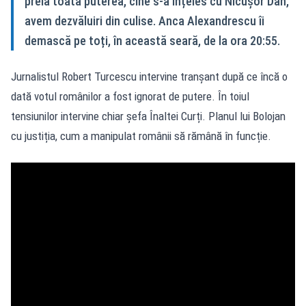
preia toată puterea, cine s-a înțeles cu Nicușor Dan,
avem dezvăluiri din culise. Anca Alexandrescu îi
demască pe toți, în această seară, de la ora 20:55.
Jurnalistul Robert Turcescu intervine tranșant după ce încă o
dată votul românilor a fost ignorat de putere. În toiul
tensiunilor intervine chiar șefa Înaltei Curți. Planul lui Bolojan
cu justiția, cum a manipulat românii să rămână în funcție.