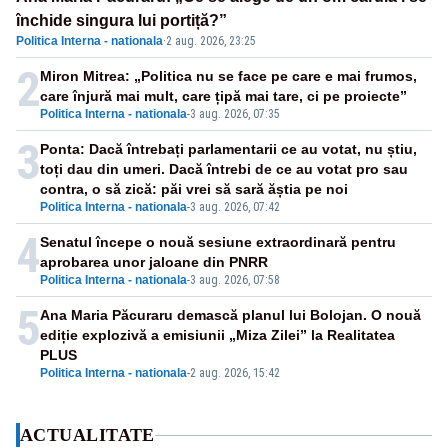
închide singura lui portiță?”
Politica Interna - nationala
·
2 aug. 2026, 23:25
2
Miron Mitrea: „Politica nu se face pe care e mai frumos,
care înjură mai mult, care țipă mai tare, ci pe proiecte”
Politica Interna - nationala
-
3 aug. 2026, 07:35
3
Ponta: Dacă întrebați parlamentarii ce au votat, nu știu,
toți dau din umeri. Dacă întrebi de ce au votat pro sau
contra, o să zică: păi vrei să sară ăștia pe noi
Politica Interna - nationala
-
3 aug. 2026, 07:42
4
Senatul începe o nouă sesiune extraordinară pentru
aprobarea unor jaloane din PNRR
Politica Interna - nationala
-
3 aug. 2026, 07:58
5
Ana Maria Păcuraru demască planul lui Bolojan. O nouă
ediție explozivă a emisiunii „Miza Zilei” la Realitatea
PLUS
Politica Interna - nationala
-
2 aug. 2026, 15:42
ACTUALITATE