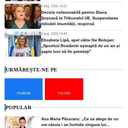
3 aug. 2026, 16:22
Decizie nefavorabilă pentru Diana
Șoșoacă la Tribunalul UE. Suspendarea
ridicării imunității, respinsă
3 aug. 2026, 14:44
Elisabeta Lipă, apel către Ilie Bolojan:
„Sportivii României așteaptă de un an și
șapte luni să fie premiați”
URMĂREȘTE-NE PE
Facebook
YouTube
POPULAR
Ana Maria Păcuraru: „Ce se alege de un
om căruia i se închide singura lui