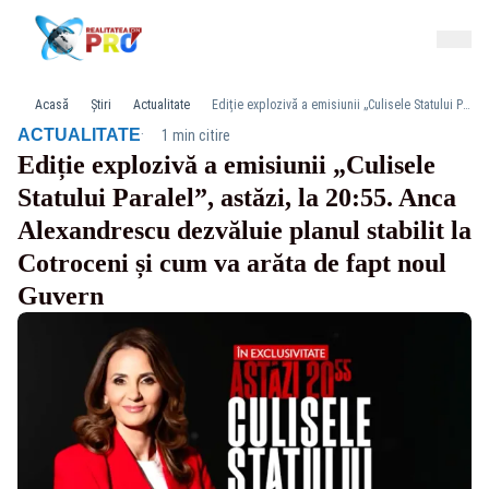
Acasă
Știri
Actualitate
Ediție explozivă a emisiunii „Culisele Statului Paralel”, astăzi, la 20:55. Anca Alexandrescu dezvăluie planul stabilit la Cotroceni și cum va arăta de fapt noul Guvern
·
ACTUALITATE
1 min citire
Ediție explozivă a emisiunii „Culisele
Statului Paralel”, astăzi, la 20:55. Anca
Alexandrescu dezvăluie planul stabilit la
Cotroceni și cum va arăta de fapt noul
Guvern