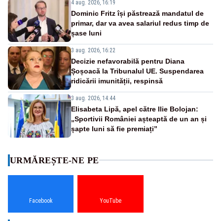
4 aug. 2026, 16:19
Dominic Fritz își păstrează mandatul de
primar, dar va avea salariul redus timp de
șase luni
3 aug. 2026, 16:22
Decizie nefavorabilă pentru Diana
Șoșoacă la Tribunalul UE. Suspendarea
ridicării imunității, respinsă
3 aug. 2026, 14:44
Elisabeta Lipă, apel către Ilie Bolojan:
„Sportivii României așteaptă de un an și
șapte luni să fie premiați”
URMĂREȘTE-NE PE
Facebook
YouTube