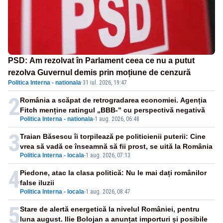
PSD: Am rezolvat în Parlament ceea ce nu a putut
rezolva Guvernul demis prin moțiune de cenzură
Politica Interna - nationala
·
31 iul. 2026, 19:47
2
România a scăpat de retrogradarea economiei. Agenția
Fitch menține ratingul „BBB-” cu perspectivă negativă
Politica Interna - nationala
-
1 aug. 2026, 06:48
3
Traian Băsescu îi torpilează pe politicienii puterii: Cine
vrea să vadă ce înseamnă să fii prost, se uită la România
Politica Interna - locala
-
1 aug. 2026, 07:13
4
Piedone, atac la clasa politică: Nu le mai dați românilor
false iluzii
Politica Interna - locala
-
1 aug. 2026, 08:47
5
Stare de alertă energetică la nivelul României, pentru
luna august. Ilie Bolojan a anunțat importuri și posibile