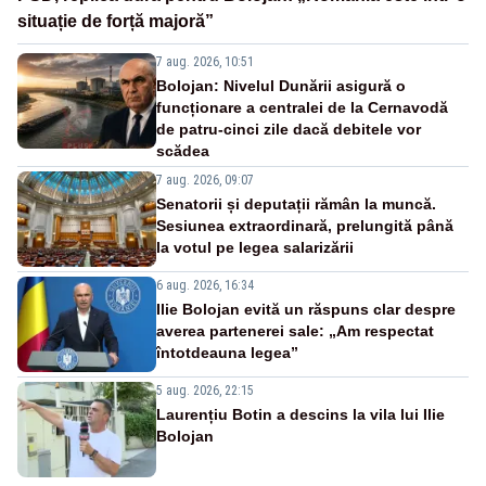
situație de forță majoră”
7 aug. 2026, 10:51
Bolojan: Nivelul Dunării asigură o
funcționare a centralei de la Cernavodă
de patru-cinci zile dacă debitele vor
scădea
7 aug. 2026, 09:07
Senatorii și deputații rămân la muncă.
Sesiunea extraordinară, prelungită până
la votul pe legea salarizării
6 aug. 2026, 16:34
Ilie Bolojan evită un răspuns clar despre
averea partenerei sale: „Am respectat
întotdeauna legea”
5 aug. 2026, 22:15
Laurențiu Botin a descins la vila lui Ilie
Bolojan