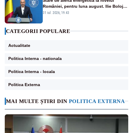
Stare de alertă energetică la nivelul
României, pentru luna august. Ilie Bolojan
a anunțat importuri și posibile restricții –
31 iul. 2026, 19:43
VIDEO
CATEGORII POPULARE
Actualitate
Politica Interna - nationala
Politica Interna - locala
Politica Externa
MAI MULTE ȘTIRI DIN
POLITICA EXTERNA