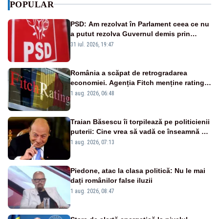
POPULAR
PSD: Am rezolvat în Parlament ceea ce nu
a putut rezolva Guvernul demis prin
moțiune de cenzură
31 iul. 2026, 19:47
România a scăpat de retrogradarea
economiei. Agenția Fitch menține ratingul
„BBB-” cu perspectivă negativă
1 aug. 2026, 06:48
Traian Băsescu îi torpilează pe politicienii
puterii: Cine vrea să vadă ce înseamnă să
fii prost, se uită la România
1 aug. 2026, 07:13
Piedone, atac la clasa politică: Nu le mai
dați românilor false iluzii
1 aug. 2026, 08:47