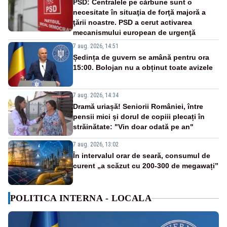
PSD: Centralele pe cărbune sunt o
necesitate în situaţia de forţă majoră a
ţării noastre. PSD a cerut activarea
mecanismului european de urgenţă
7 aug. 2026, 14:51
Ședința de guvern se amână pentru ora
15:00. Bolojan nu a obținut toate avizele
7 aug. 2026, 14:34
Dramă uriașă! Seniorii României, între
pensii mici și dorul de copiii plecați în
străinătate: "Vin doar odată pe an"
7 aug. 2026, 13:02
În intervalul orar de seară, consumul de
curent „a scăzut cu 200-300 de megawați”
POLITICA INTERNA - LOCALA