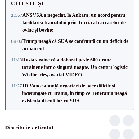
CITEȘTE ȘI
ANSVSA a negociat, la Ankara, un acord pentru
10:57
facilitarea tranzitului prin Turcia al carcaselor de
ovine și bovine
Trump neagă că SUA se confruntă cu un deficit de
08:03
armament
Rusia susține că a doborât peste 600 drone
11:43
ucrainene într-o singură noapte. Un centru logistic
Wildberries, avariat VIDEO
JD Vance anunță negocieri de pace dificile și
11:27
îndelungate cu Iranul, în timp ce Teheranul neagă
existența discuțiilor cu SUA
Distribuie articolul