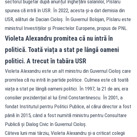
sectorul bugetar după anunțul înghețării salariilor, Pîslaru
spunea că intră în USR. În 2022, acesta și-a dat demisia din
USR, alături de Dacian Cioloș. În Guvernul Bolojan, Pîslaru este
ministrul Investițiilor și Proiectelor Europene, propus de PNL.
Violeta Alexandru promitea că nu intră în
politică. Toată viața a stat pe lângă oameni
politici. A trecut în tabăra USR
Violeta Alexandru este un alt ministru din Guvernul Cioloș care
promitea că nu intră în partide politice. Culmea este că toată
viața a stat pe lângă oameni politici. În 1997, la 21 de ani, era
consilier prezidențial al lui Emil Constantinescu. În 2001, a
fondat Institutul pentru Politici Publice, al cărui director a fost
până în 2015, când a fost numită ministru pentru Consultare
Publică și Dialog Civic în Guvernul Cioloș.
Câteva luni mai târziu, Violeta Alexandru și-a criticat colegii