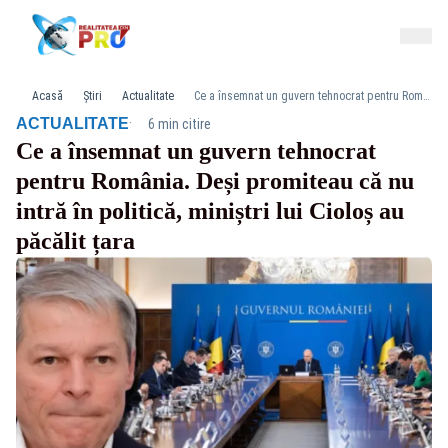
Acasă
Știri
Actualitate
Ce a însemnat un guvern tehnocrat pentru România. Deși promiteau că nu intră în politică, miniștri lui Cioloș au păcălit țara
·
ACTUALITATE
6 min citire
Ce a însemnat un guvern tehnocrat
pentru România. Deși promiteau că nu
intră în politică, miniștri lui Cioloș au
păcălit țara