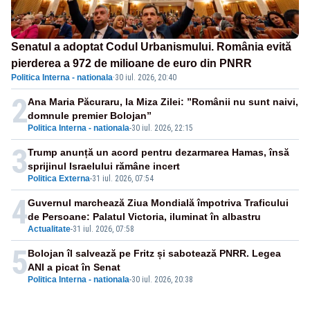
Senatul a adoptat Codul Urbanismului. România evită
pierderea a 972 de milioane de euro din PNRR
Politica Interna - nationala
·
30 iul. 2026, 20:40
2
Ana Maria Păcuraru, la Miza Zilei: ”Românii nu sunt naivi,
domnule premier Bolojan”
Politica Interna - nationala
-
30 iul. 2026, 22:15
3
Trump anunță un acord pentru dezarmarea Hamas, însă
sprijinul Israelului rămâne incert
Politica Externa
-
31 iul. 2026, 07:54
4
Guvernul marchează Ziua Mondială împotriva Traficului
de Persoane: Palatul Victoria, iluminat în albastru
Actualitate
-
31 iul. 2026, 07:58
5
Bolojan îl salvează pe Fritz și sabotează PNRR. Legea
ANI a picat în Senat
Politica Interna - nationala
-
30 iul. 2026, 20:38