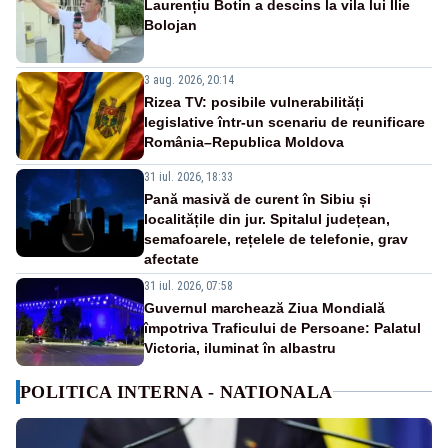
Laurențiu Botin a descins la vila lui Ilie
Bolojan
3 aug. 2026, 20:14
Rizea TV: posibile vulnerabilități
legislative într-un scenariu de reunificare
România–Republica Moldova
31 iul. 2026, 18:33
Pană masivă de curent în Sibiu și
localitățile din jur. Spitalul județean,
semafoarele, rețelele de telefonie, grav
afectate
31 iul. 2026, 07:58
Guvernul marchează Ziua Mondială
împotriva Traficului de Persoane: Palatul
Victoria, iluminat în albastru
POLITICA INTERNA - NATIONALA