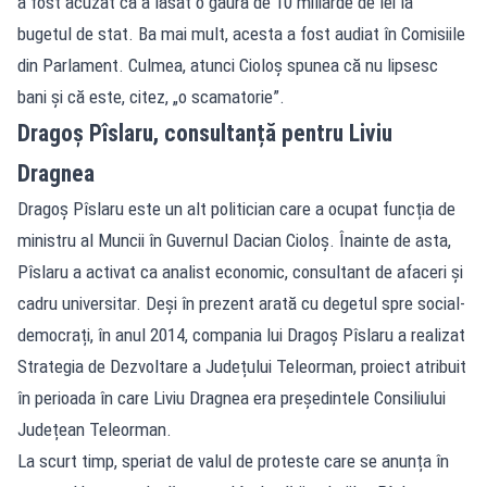
a fost acuzat că a lăsat o gaură de 10 miliarde de lei la
bugetul de stat. Ba mai mult, acesta a fost audiat în Comisiile
din Parlament. Culmea, atunci Cioloș spunea că nu lipsesc
bani și că este, citez, „o scamatorie”.
Dragoș Pîslaru, consultanță pentru Liviu
Dragnea
Dragoș Pîslaru este un alt politician care a ocupat funcția de
ministru al Muncii în Guvernul Dacian Cioloș. Înainte de asta,
Pîslaru a activat ca analist economic, consultant de afaceri și
cadru universitar. Deși în prezent arată cu degetul spre social-
democrați, în anul 2014, compania lui Dragoș Pîslaru a realizat
Strategia de Dezvoltare a Județului Teleorman, proiect atribuit
în perioada în care Liviu Dragnea era președintele Consiliului
Județean Teleorman.
La scurt timp, speriat de valul de proteste care se anunța în