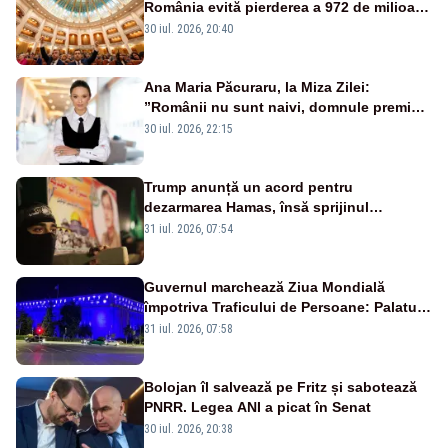
România evită pierderea a 972 de milioane
de euro din PNRR
30 iul. 2026, 20:40
Ana Maria Păcuraru, la Miza Zilei:
”Românii nu sunt naivi, domnule premier
Bolojan”
30 iul. 2026, 22:15
Trump anunță un acord pentru
dezarmarea Hamas, însă sprijinul
Israelului rămâne incert
31 iul. 2026, 07:54
Guvernul marchează Ziua Mondială
împotriva Traficului de Persoane: Palatul
Victoria, iluminat în albastru
31 iul. 2026, 07:58
Bolojan îl salvează pe Fritz și sabotează
PNRR. Legea ANI a picat în Senat
30 iul. 2026, 20:38