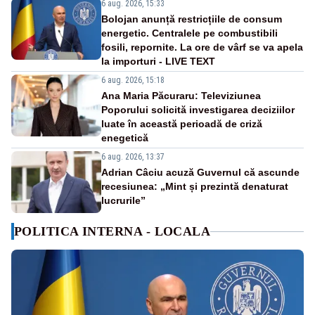
6 aug. 2026, 15:33
Bolojan anunță restricțiile de consum
energetic. Centralele pe combustibili
fosili, repornite. La ore de vârf se va apela
la importuri - LIVE TEXT
6 aug. 2026, 15:18
Ana Maria Păcuraru: Televiziunea
Poporului solicită investigarea deciziilor
luate în această perioadă de criză
enegetică
6 aug. 2026, 13:37
Adrian Câciu acuză Guvernul că ascunde
recesiunea: „Mint și prezintă denaturat
lucrurile”
POLITICA INTERNA - LOCALA