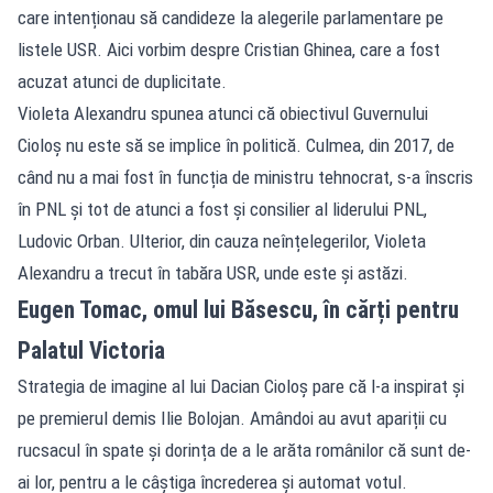
care intenționau să candideze la alegerile parlamentare pe
listele USR. Aici vorbim despre Cristian Ghinea, care a fost
acuzat atunci de duplicitate.
Violeta Alexandru spunea atunci că obiectivul Guvernului
Cioloș nu este să se implice în politică. Culmea, din 2017, de
când nu a mai fost în funcția de ministru tehnocrat, s-a înscris
în PNL și tot de atunci a fost și consilier al liderului PNL,
Ludovic Orban. Ulterior, din cauza neînțelegerilor, Violeta
Alexandru a trecut în tabăra USR, unde este și astăzi.
Eugen Tomac, omul lui Băsescu, în cărți pentru
Palatul Victoria
Strategia de imagine al lui Dacian Cioloș pare că l-a inspirat și
pe premierul demis Ilie Bolojan. Amândoi au avut apariții cu
rucsacul în spate și dorința de a le arăta românilor că sunt de-
ai lor, pentru a le câștiga încrederea și automat votul.