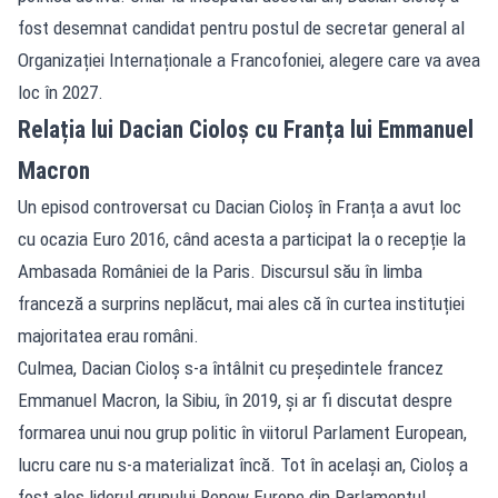
fost desemnat candidat pentru postul de secretar general al
Organizației Internaționale a Francofoniei, alegere care va avea
loc în 2027.
Relația lui Dacian Cioloș cu Franța lui Emmanuel
Macron
Un episod controversat cu Dacian Cioloș în Franța a avut loc
cu ocazia Euro 2016, când acesta a participat la o recepție la
Ambasada României de la Paris. Discursul său în limba
franceză a surprins neplăcut, mai ales că în curtea instituției
majoritatea erau români.
Culmea, Dacian Cioloș s-a întâlnit cu președintele francez
Emmanuel Macron, la Sibiu, în 2019, și ar fi discutat despre
formarea unui nou grup politic în viitorul Parlament European,
lucru care nu s-a materializat încă. Tot în același an, Cioloș a
fost ales liderul grupului Renew Europe din Parlamentul