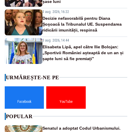
șase luni
3 aug. 2026, 16:22
Decizie nefavorabilă pentru Diana
Șoșoacă la Tribunalul UE. Suspendarea
ridicării imunității, respinsă
3 aug. 2026, 14:44
Elisabeta Lipă, apel către Ilie Bolojan:
„Sportivii României așteaptă de un an și
șapte luni să fie premiați”
URMĂREȘTE-NE PE
Facebook
YouTube
POPULAR
Senatul a adoptat Codul Urbanismului.