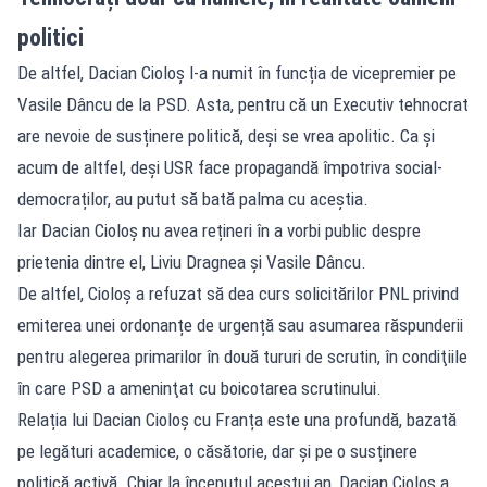
politici
De altfel, Dacian Cioloș l-a numit în funcția de vicepremier pe
Vasile Dâncu de la PSD. Asta, pentru că un Executiv tehnocrat
are nevoie de susținere politică, deși se vrea apolitic. Ca și
acum de altfel, deși USR face propagandă împotriva social-
democraților, au putut să bată palma cu aceștia.
Iar Dacian Cioloș nu avea rețineri în a vorbi public despre
prietenia dintre el, Liviu Dragnea și Vasile Dâncu.
De altfel, Cioloş a refuzat să dea curs solicitărilor PNL privind
emiterea unei ordonanțe de urgență sau asumarea răspunderii
pentru alegerea primarilor în două tururi de scrutin, în condiţiile
în care PSD a ameninţat cu boicotarea scrutinului.
Relația lui Dacian Cioloș cu Franța este una profundă, bazată
pe legături academice, o căsătorie, dar și pe o susținere
politică activă. Chiar la începutul acestui an, Dacian Cioloș a