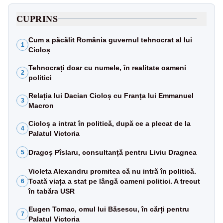
CUPRINS
Cum a păcălit România guvernul tehnocrat al lui
1
Cioloș
Tehnocrați doar cu numele, în realitate oameni
2
politici
Relația lui Dacian Cioloș cu Franța lui Emmanuel
3
Macron
Cioloș a intrat în politică, după ce a plecat de la
4
Palatul Victoria
Dragoș Pîslaru, consultanță pentru Liviu Dragnea
5
Violeta Alexandru promitea că nu intră în politică.
Toată viața a stat pe lângă oameni politici. A trecut
6
în tabăra USR
Eugen Tomac, omul lui Băsescu, în cărți pentru
7
Palatul Victoria