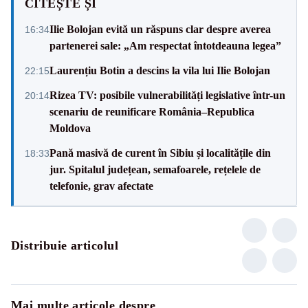
CITEȘTE ȘI
Ilie Bolojan evită un răspuns clar despre averea
16:34
partenerei sale: „Am respectat întotdeauna legea”
Laurențiu Botin a descins la vila lui Ilie Bolojan
22:15
Rizea TV: posibile vulnerabilități legislative într-un
20:14
scenariu de reunificare România–Republica
Moldova
Pană masivă de curent în Sibiu și localitățile din
18:33
jur. Spitalul județean, semafoarele, rețelele de
telefonie, grav afectate
Distribuie articolul
Mai multe articole despre