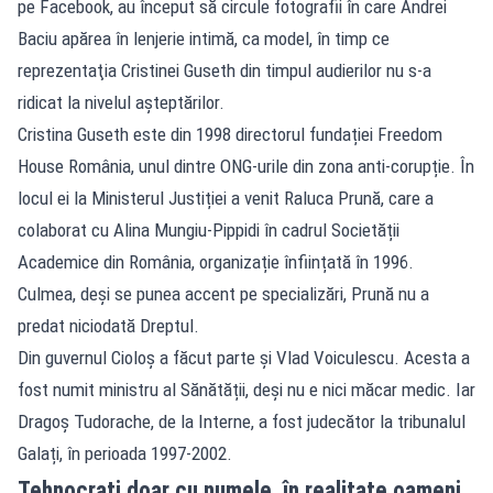
pe Facebook, au început să circule fotografii în care Andrei
Baciu apărea în lenjerie intimă, ca model, în timp ce
reprezentaţia Cristinei Guseth din timpul audierilor nu s-a
ridicat la nivelul aşteptărilor.
Cristina Guseth este din 1998 directorul fundației Freedom
House România, unul dintre ONG-urile din zona anti-corupție. În
locul ei la Ministerul Justiției a venit Raluca Prună, care a
colaborat cu Alina Mungiu-Pippidi în cadrul Societății
Academice din România, organizație înființată în 1996.
Culmea, deși se punea accent pe specializări, Prună nu a
predat niciodată Dreptul.
Din guvernul Cioloș a făcut parte și Vlad Voiculescu. Acesta a
fost numit ministru al Sănătății, deși nu e nici măcar medic. Iar
Dragoș Tudorache, de la Interne, a fost judecător la tribunalul
Galați, în perioada 1997-2002.
Tehnocrați doar cu numele, în realitate oameni