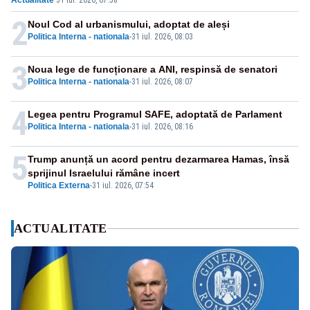
Actualitate
·
31 iul. 2026, 07:58
2
Noul Cod al urbanismului, adoptat de aleși
Politica Interna - nationala
-
31 iul. 2026, 08:03
3
Noua lege de funcționare a ANI, respinsă de senatori
Politica Interna - nationala
-
31 iul. 2026, 08:07
4
Legea pentru Programul SAFE, adoptată de Parlament
Politica Interna - nationala
-
31 iul. 2026, 08:16
5
Trump anunță un acord pentru dezarmarea Hamas, însă
sprijinul Israelului rămâne incert
Politica Externa
-
31 iul. 2026, 07:54
ACTUALITATE