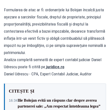
Formularea de atac ar fi: ordonanțele lui Bolojan încalcă justa
așezare a sarcinilor fiscale, dreptul de proprietate, principiul
proporționalității, previzibilitatea fiscală și dreptul la
contestarea efectivă a bazei impozabile, deoarece transformă
inflația într-un venit fictiv și obligă contribuabilul să plătească
impozit nu pe îmbogățire, ci pe simpla supraviețuire nominală a
patrimoniului.
Analiza completă semnată de expert contabil judiciar Daniel
Udrescu poate fi citită pe
juridice.ro
Daniel Udrescu - CPA, Expert Contabil Judiciar, Auditor
CITEȘTE ȘI
Ilie Bolojan evită un răspuns clar despre averea
16:34
partenerei sale: „Am respectat întotdeauna legea”