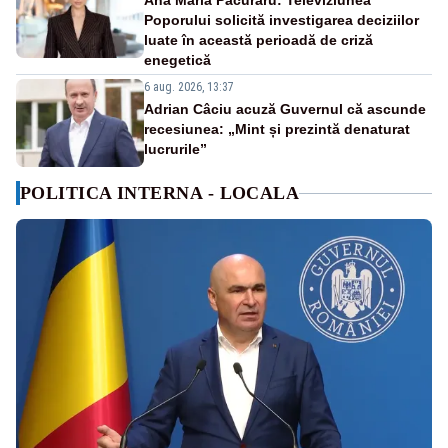
Ana Maria Păcuraru: Televiziunea
Poporului solicită investigarea deciziilor
luate în această perioadă de criză
enegetică
6 aug. 2026, 13:37
Adrian Câciu acuză Guvernul că ascunde
recesiunea: „Mint și prezintă denaturat
lucrurile”
POLITICA INTERNA - LOCALA