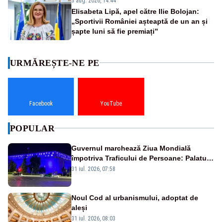
3 aug. 2026, 14:44
Elisabeta Lipă, apel către Ilie Bolojan:
„Sportivii României așteaptă de un an și
șapte luni să fie premiați”
URMĂREȘTE-NE PE
Facebook
YouTube
POPULAR
Guvernul marchează Ziua Mondială
împotriva Traficului de Persoane: Palatul
Victoria, iluminat în albastru
31 iul. 2026, 07:58
Noul Cod al urbanismului, adoptat de
aleși
31 iul. 2026, 08:03