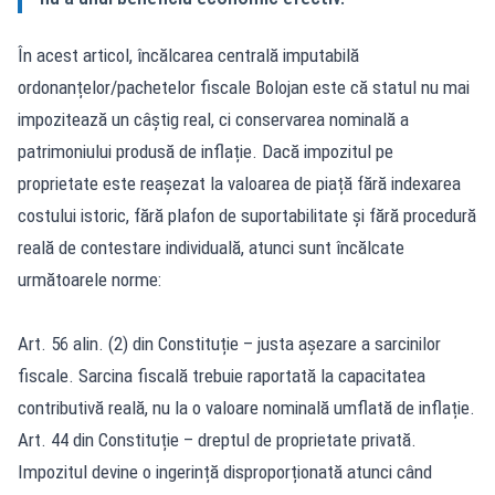
În acest articol, încălcarea centrală imputabilă
ordonanțelor/pachetelor fiscale Bolojan este că statul nu mai
impozitează un câștig real, ci conservarea nominală a
patrimoniului produsă de inflație. Dacă impozitul pe
proprietate este reașezat la valoarea de piață fără indexarea
costului istoric, fără plafon de suportabilitate și fără procedură
reală de contestare individuală, atunci sunt încălcate
următoarele norme:
Art. 56 alin. (2) din Constituție – justa așezare a sarcinilor
fiscale. Sarcina fiscală trebuie raportată la capacitatea
contributivă reală, nu la o valoare nominală umflată de inflație.
Art. 44 din Constituție – dreptul de proprietate privată.
Impozitul devine o ingerință disproporționată atunci când