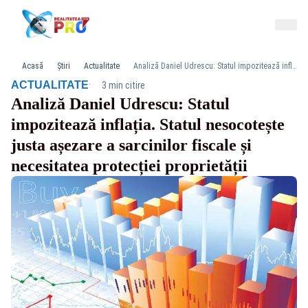
Acasă
Știri
Actualitate
Analiză Daniel Udrescu: Statul impozitează inflația. Statul nesocotește justa așezare a sarcinilor fiscale și necesitatea protecției proprietății
·
ACTUALITATE
3 min citire
Analiză Daniel Udrescu: Statul
impozitează inflația. Statul nesocotește
justa așezare a sarcinilor fiscale și
necesitatea protecției proprietății