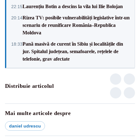
Laurențiu Botin a descins la vila lui Ilie Bolojan
22:15
Rizea TV: posibile vulnerabilități legislative într-un
20:14
scenariu de reunificare România–Republica
Moldova
Pană masivă de curent în Sibiu și localitățile din
18:33
jur. Spitalul județean, semafoarele, rețelele de
telefonie, grav afectate
Distribuie articolul
Mai multe articole despre
daniel udrescu