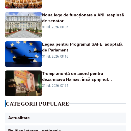
Noua lege de funcționare a ANI, respinsă
de senatori
31 iul. 2026, 08:07
Legea pentru Programul SAFE, adoptată
de Parlament
31 iul. 2026, 08:16
Trump anunță un acord pentru
dezarmarea Hamas, însă sprijinul
Israelului rămâne incert
31 iul. 2026, 07:54
CATEGORII POPULARE
Actualitate
Politica Interna - nationala