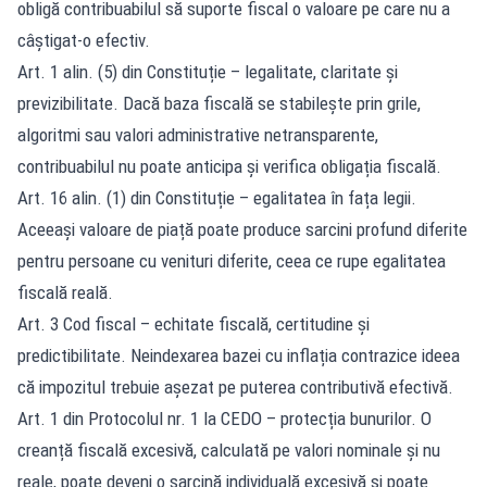
obligă contribuabilul să suporte fiscal o valoare pe care nu a
câștigat-o efectiv.
Art. 1 alin. (5) din Constituție – legalitate, claritate și
previzibilitate. Dacă baza fiscală se stabilește prin grile,
algoritmi sau valori administrative netransparente,
contribuabilul nu poate anticipa și verifica obligația fiscală.
Art. 16 alin. (1) din Constituție – egalitatea în fața legii.
Aceeași valoare de piață poate produce sarcini profund diferite
pentru persoane cu venituri diferite, ceea ce rupe egalitatea
fiscală reală.
Art. 3 Cod fiscal – echitate fiscală, certitudine și
predictibilitate. Neindexarea bazei cu inflația contrazice ideea
că impozitul trebuie așezat pe puterea contributivă efectivă.
Art. 1 din Protocolul nr. 1 la CEDO – protecția bunurilor. O
creanță fiscală excesivă, calculată pe valori nominale și nu
reale, poate deveni o sarcină individuală excesivă și poate