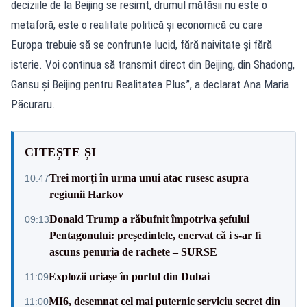
deciziile de la Beijing se resimt, drumul mătăsii nu este o
metaforă, este o realitate politică și economică cu care
Europa trebuie să se confrunte lucid, fără naivitate și fără
isterie. Voi continua să transmit direct din Beijing, din Shadong,
Gansu și Beijing pentru Realitatea Plus”, a declarat Ana Maria
Păcuraru.
CITEȘTE ȘI
Trei morți în urma unui atac rusesc asupra
10:47
regiunii Harkov
Donald Trump a răbufnit împotriva șefului
09:13
Pentagonului: președintele, enervat că i s-ar fi
ascuns penuria de rachete – SURSE
Explozii uriașe în portul din Dubai
11:09
MI6, desemnat cel mai puternic serviciu secret din
11:00