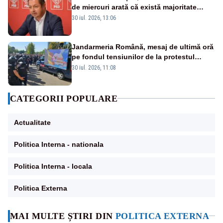
de miercuri arată că există majoritate
pentru măsuri concrete
30 iul. 2026, 13:06
Jandarmeria Română, mesaj de ultimă oră
pe fondul tensiunilor de la protestul
masiv al fermierilor - VIDEO
30 iul. 2026, 11:08
CATEGORII POPULARE
Actualitate
Politica Interna - nationala
Politica Interna - locala
Politica Externa
MAI MULTE ȘTIRI DIN
POLITICA EXTERNA