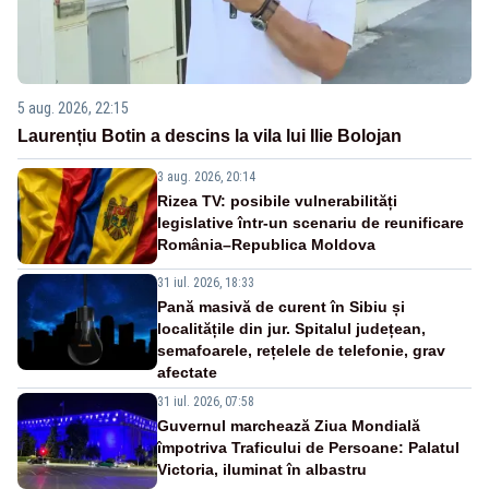
5 aug. 2026, 22:15
Laurențiu Botin a descins la vila lui Ilie Bolojan
3 aug. 2026, 20:14
Rizea TV: posibile vulnerabilități
legislative într-un scenariu de reunificare
România–Republica Moldova
31 iul. 2026, 18:33
Pană masivă de curent în Sibiu și
localitățile din jur. Spitalul județean,
semafoarele, rețelele de telefonie, grav
afectate
31 iul. 2026, 07:58
Guvernul marchează Ziua Mondială
împotriva Traficului de Persoane: Palatul
Victoria, iluminat în albastru