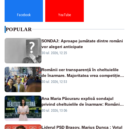
Facebook
YouTube
POPULAR
SONDAJ: Aproape jumătate dintre români
vor alegeri anticipate
30 iul. 2026, 12:25
Românii cer transparență în cheltuielile
de înarmare. Majoritatea vrea competiție
reală și industrie locală – SONDAJ
30 iul. 2026, 12:53
Ana Maria Păcuraru explică sondajul
privind cheltuielile de înarmare: Românii
cer transparență în achiziții și un echilibru
30 iul. 2026, 13:06
între partenerii externi
Liderul PSD Brașov, Marius Dunca : Votul