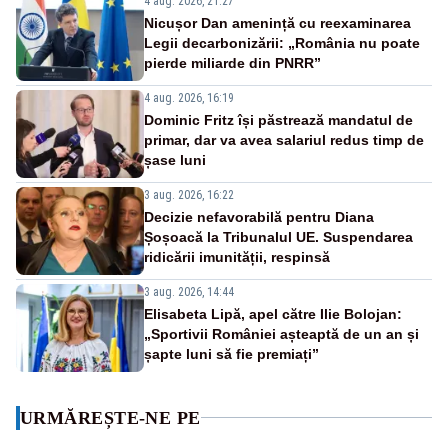
4 aug. 2026, 21:27
Nicușor Dan amenință cu reexaminarea
Legii decarbonizării: „România nu poate
pierde miliarde din PNRR”
4 aug. 2026, 16:19
Dominic Fritz își păstrează mandatul de
primar, dar va avea salariul redus timp de
șase luni
3 aug. 2026, 16:22
Decizie nefavorabilă pentru Diana
Șoșoacă la Tribunalul UE. Suspendarea
ridicării imunității, respinsă
3 aug. 2026, 14:44
Elisabeta Lipă, apel către Ilie Bolojan:
„Sportivii României așteaptă de un an și
șapte luni să fie premiați”
URMĂREȘTE-NE PE