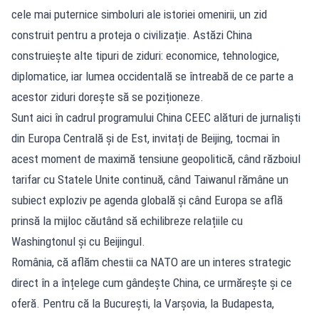
cele mai puternice simboluri ale istoriei omenirii, un zid
construit pentru a proteja o civilizație. Astăzi China
construiește alte tipuri de ziduri: economice, tehnologice,
diplomatice, iar lumea occidentală se întreabă de ce parte a
acestor ziduri dorește să se poziționeze.
Sunt aici în cadrul programului China CEEC alături de jurnaliști
din Europa Centrală și de Est, invitați de Beijing, tocmai în
acest moment de maximă tensiune geopolitică, când războiul
tarifar cu Statele Unite continuă, când Taiwanul rămâne un
subiect exploziv pe agenda globală și când Europa se află
prinsă la mijloc căutând să echilibreze relațiile cu
Washingtonul și cu Beijingul.
România, că aflăm chestii ca NATO are un interes strategic
direct în a înțelege cum gândește China, ce urmărește și ce
oferă. Pentru că la București, la Varșovia, la Budapesta,