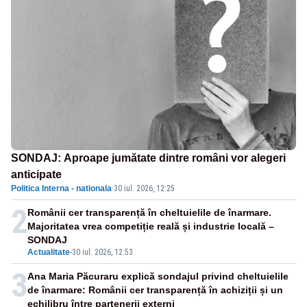
SONDAJ: Aproape jumătate dintre români vor alegeri
anticipate
Politica Interna - nationala
·
30 iul. 2026, 12:25
2
Românii cer transparență în cheltuielile de înarmare.
Majoritatea vrea competiție reală și industrie locală –
SONDAJ
Actualitate
-
30 iul. 2026, 12:53
3
Ana Maria Păcuraru explică sondajul privind cheltuielile
de înarmare: Românii cer transparență în achiziții și un
echilibru între partenerii externi