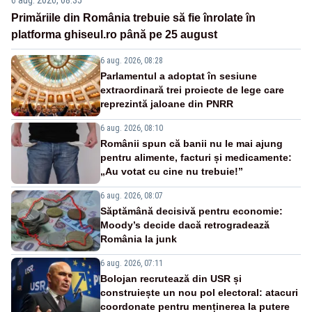
6 aug. 2026, 08:35
Primăriile din România trebuie să fie înrolate în
platforma ghiseul.ro până pe 25 august
6 aug. 2026, 08:28
Parlamentul a adoptat în sesiune
extraordinară trei proiecte de lege care
reprezintă jaloane din PNRR
6 aug. 2026, 08:10
Românii spun că banii nu le mai ajung
pentru alimente, facturi și medicamente:
„Au votat cu cine nu trebuie!”
6 aug. 2026, 08:07
Săptămână decisivă pentru economie:
Moody’s decide dacă retrogradează
România la junk
6 aug. 2026, 07:11
Bolojan recrutează din USR și
construiește un nou pol electoral: atacuri
coordonate pentru menținerea la putere