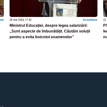
nala
28 mai 2026, 17:42
Actualitate
22 
Ministrul Educației, despre legea salarizării:
P
„Sunt aspecte de îmbunătățit. Căutăm soluții
le
pentru a evita boicotul examenelor”
n