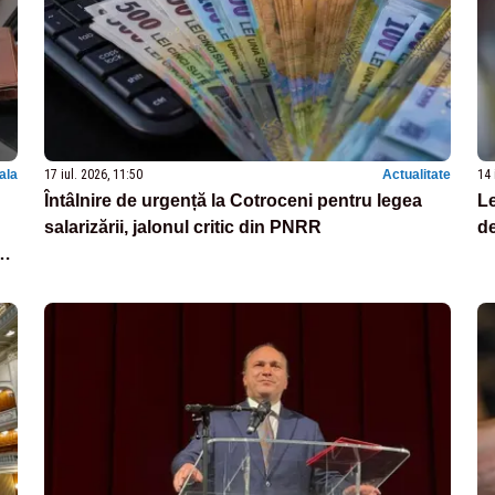
nala
17 iul. 2026, 11:50
Actualitate
14 
Întâlnire de urgență la Cotroceni pentru legea
Le
salarizării, jalonul critic din PNRR
de
ală